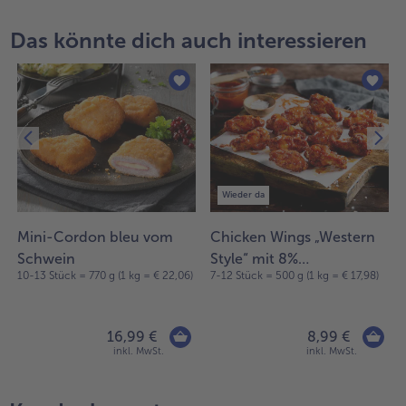
Das könnte dich auch interessieren
Wieder da
Mini-Cordon bleu vom
Chicken Wings „Western
Schwein
Style“ mit 8%
)
10-13 Stück = 770 g (1 kg = € 22,06)
7-12 Stück = 500 g (1 kg = € 17,98)
Flüssigwürzung
16,99 €
8,99 €
inkl. MwSt.
inkl. MwSt.