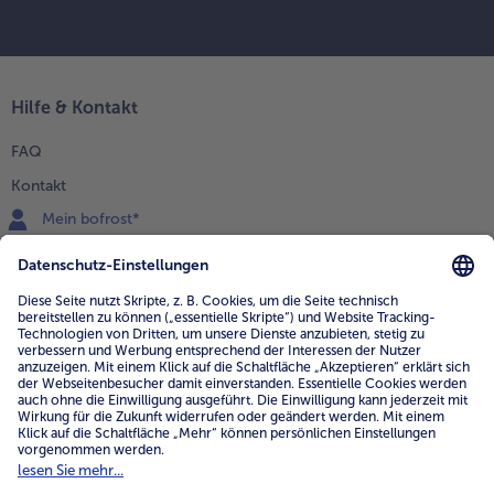
Hilfe & Kontakt
FAQ
Kontakt
Mein bofrost*
www.bofrost.de
service@bofrost.de
0800 - 000 19 18
Mo.-Fr.: 7-21 Uhr Sa: 8-16 Uhr
Service
Unternehmen