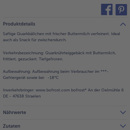
alle Brot & Brötchen
alle Für die Heißluftfritteuse
Kuchen & Torten
bofrost*free
teilen
pin it
alle Kuchen & Torten
alle bofrost*free
Produktdetails
Süßspeisen
bofrost*high Protein
Saftige Quarkbällchen mit frischer Buttermilch verfeinert. Ideal
alle Süßspeisen
alle bofrost*high Protein
auch als Snack für zwischendurch.
Obst
bofrost*plus.
Verkehrsbezeichnung:
Quarkrührteiggebäck mit Buttermilch,
alle Obst
alle bofrost*plus.
frittiert, gezuckert. Tiefgefroren.
Wein & Spirituosen
Aufbewahrung:
Aufbewahrung beim Verbraucher im ***-
alle Wein & Spirituosen
Gefriergerät sowie bei -18°C
Küchenutensilien
Inverkehrbringer:
www.bofrost.com bofrost* An der Oelmühle 6
alle Küchenutensilien
DE - 47638 Straelen
Nährwerte
Zutaten