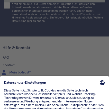
*
Mit einem Klick auf „Jetzt anmelden" bestätige ich, dass ich den
bofrost*Newsletter abonnieren möchte. Damit dieser auf meine
persönlichen Interessen abgestimmt werden kann, bin ich damit
einverstanden, dass meine Interaktion mit dem bofrost*Newsletter mit
Hilfe eines Pixels erfasst wird. Ein Widerruf ist jederzeit möglich.
Weitere
Details sind
hier
zu finden.
Hilfe & Kontakt
FAQ
Kontakt
Mein bofrost*
www.bofrost.de
service@bofrost.de
0800 - 000 19 18
Mo.-Fr.: 7-21 Uhr Sa: 8-16 Uhr