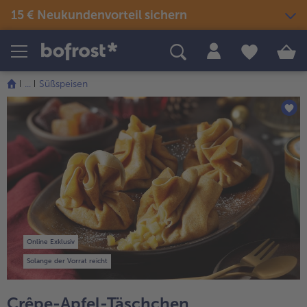
15 € Neukundenvorteil sichern
Produkte
Themenwelten
Rezepte
...
Süßspeisen
Snacks & kleine Gerichte
Eis
Sommer & Grillen
alle Snacks & kleine Gerichte
Fisch & Meeresfrüchte
alle Eis
alle Sommer & Grillen
alle Fisch & Meeresfrüchte
Fertige Gerichte
Picknick
Klassiker neu entdeckt
alle Klassiker neu entdeckt
Festliches
alle Fertige Gerichte
alle Picknick
Fisch & Meeresfrüchte
Neuheiten
alle Festliches
Für Kinder
alle Fisch & Meeresfrüchte
alle Neuheiten
alle Für Kinder
Süßes & Desserts
Gemüse
Angebote
Online Exklusiv
alle Süßes & Desserts
Fertiges verfeinert
alle Gemüse
alle Angebote
Solange der Vorrat reicht
Fleisch
Bestseller
alle Fertiges verfeinert
alle Fleisch
alle Bestseller
Crêpe-Apfel-Täschchen