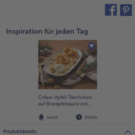
alle Brot & Brötchen
alle Für die Heißluftfritteuse
Kuchen & Torten
bofrost*free
teilen
pin it
alle Kuchen & Torten
alle bofrost*free
Süßspeisen
bofrost*high Protein
Inspiration für jeden Tag
alle Süßspeisen
alle bofrost*high Protein
Obst
bofrost*plus.
alle Obst
alle bofrost*plus.
Wein & Spirituosen
alle Wein & Spirituosen
Küchenutensilien
alle Küchenutensilien
Crêpe-Apfel-Täschchen
auf Bratapfelsauce mit
Walnusseis
leicht
20min
Produktdetails