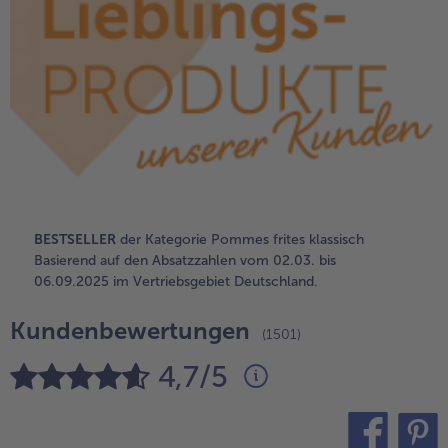
alle Brot & Brötchen
alle Für die Heißluftfritteuse
Kuchen & Torten
bofrost*free
alle Kuchen & Torten
alle bofrost*free
Süßspeisen
bofrost*high Protein
alle Süßspeisen
alle bofrost*high Protein
Obst
bofrost*plus.
alle Obst
alle bofrost*plus.
Wein & Spirituosen
BESTSELLER
der Kategorie Pommes frites klassisch
alle Wein & Spirituosen
Basierend auf den Absatzzahlen vom 02.03. bis
Küchenutensilien
06.09.2025 im Vertriebsgebiet Deutschland.
alle Küchenutensilien
Kundenbewertungen
(1501)
4,7/5