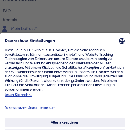
FAQ
Kontakt
Mein bofrost*
www.bofrost.de
service@bofrost.de
0800 - 000 19 18
Mo.-Fr.: 7-21 Uhr Sa: 8-16 Uhr
Service
Unternehmen
Über uns