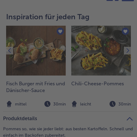
teilen
pin it
Weiterempfehlen & profitiere
Inspiration für jeden Tag
Fisch Burger mit Fries und
Chili-Cheese-Pommes
Dänischer-Sauce
n
mittel
30min
leicht
30min
Produktdetails
Pommes so, wie sie jeder liebt: aus besten Kartoffeln. Schnell und
einfach im Backofen zubereitet.