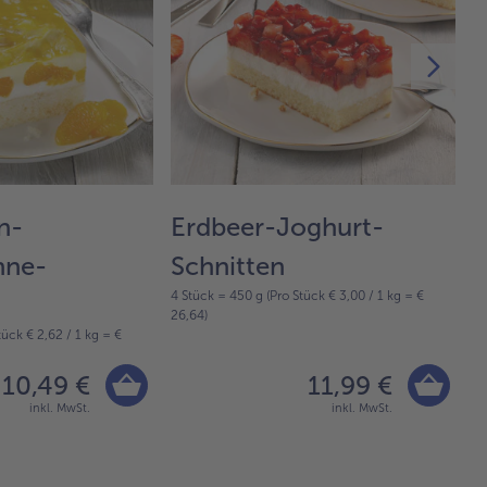
n-
Erdbeer-Joghurt-
S
hne-
Schnitten
S
4 Stück = 450 g (Pro Stück € 3,00 / 1 kg = €
4 
26,64)
22
tück € 2,62 / 1 kg = €
10,49 €
11,99 €
inkl. MwSt.
inkl. MwSt.