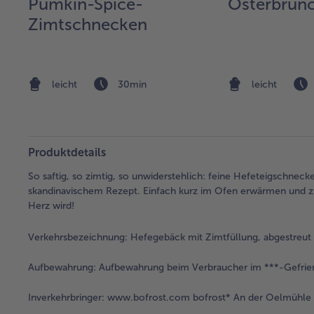
Pumkin-Spice-
Osterbrun
Zimtschnecken
leicht
30min
leicht
Produktdetails
So saftig, so zimtig, so unwiderstehlich: feine Hefeteigschnec
skandinavischem Rezept. Einfach kurz im Ofen erwärmen und 
Herz wird!
Verkehrsbezeichnung:
Hefegebäck mit Zimtfüllung, abgestreut m
Aufbewahrung:
Aufbewahrung beim Verbraucher im ***-Gefrie
Inverkehrbringer:
www.bofrost.com bofrost* An der Oelmühle 6