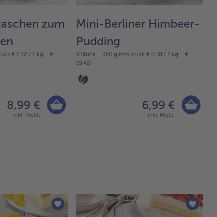
ltaschen zum
Mini-Berliner Himbeer-
8 
ken
Pudding
24
ück € 1,12 / 1 kg = €
9 Stück = 360 g (Pro Stück € 0,78 / 1 kg = €
19,42)
8,99 €
6,99 €
inkl. MwSt.
inkl. MwSt.