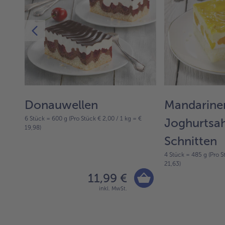
zel
Donauwellen
Mandarine
6 Stück = 600 g (Pro Stück € 2,00 / 1 kg = €
ung
Joghurtsa
19,98)
Schnitten
4 Stück = 485 g (Pro S
21,63)
11,99 €
inkl. MwSt.