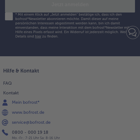
Jetzt anmelden
Weiterempfehlen & profitiere
*
Mit einem Klick auf „Jetzt anmelden" bestätige ich, dass ich den
bofrost*Newsletter abonnieren möchte. Damit dieser auf meine
persönlichen Interessen abgestimmt werden kann, bin ich damit
einverstanden, dass meine Interaktion mit dem bofrost*Newsletter mit
Hilfe eines Pixels erfasst wird. Ein Widerruf ist jederzeit möglich.
Weitere
Details sind
hier
zu finden.
Hilfe & Kontakt
FAQ
Kontakt
Mein bofrost*
www.bofrost.de
service@bofrost.de
0800 - 000 19 18
Mo.-Fr.: 7-21 Uhr Sa: 8-16 Uhr