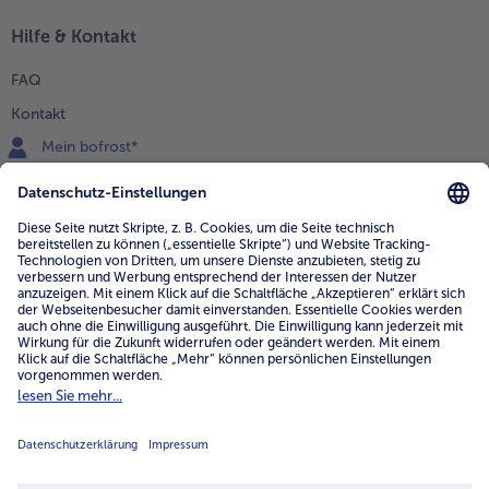
Hilfe & Kontakt
FAQ
Kontakt
Mein bofrost*
www.bofrost.de
service@bofrost.de
0800 - 000 19 18
Mo.-Fr.: 7-21 Uhr Sa: 8-16 Uhr
Service
Unternehmen
Über uns