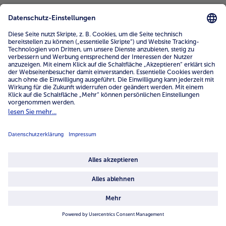
Service
Unternehmen
Über uns
4.6/5
82484 reviews