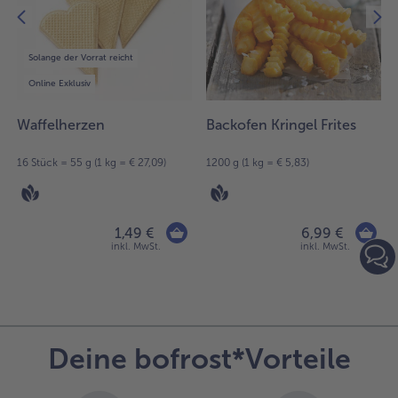
4
Artikel
in
Solange der Vorrat reicht
der
Liste.
Online Exklusiv
Waffelherzen
Backofen Kringel Frites
16 Stück = 55 g (1 kg = € 27,09)
1200 g (1 kg = € 5,83)
1,49 €
6,99 €
inkl. MwSt.
inkl. MwSt.
Deine bofrost*Vorteile