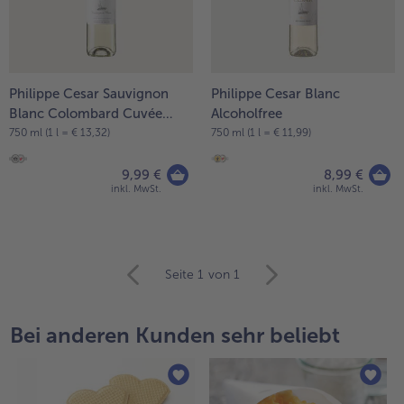
Weiterempfehlen & profitiere
Philippe Cesar Sauvignon
Philippe Cesar Blanc
Blanc Colombard Cuvée
Alcoholfree
Intense
750 ml (1 l = € 13,32)
750 ml (1 l = € 11,99)
9,99 €
8,99 €
inkl. MwSt.
inkl. MwSt.
weiter
Seite 1
von 1
mit
der
Artikel-
Bei anderen Kunden sehr beliebt
Übersicht.
Es
befinden
sich