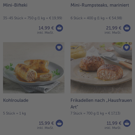
Mini-Bifteki
Mini-Rumpsteaks, mariniert
Weiterempfehlen & profitiere
35-45 Stück = 750 g (1 kg = € 19,99)
6 Stück = 400 g (1 kg = € 54,98)
14,99 €
21,99 €
inkl. MwSt.
inkl. MwSt.
Kohlroulade
Frikadellen nach „Hausfrauen
Art“
5 Stück = 1 kg
7 Stück = 700 g (1 kg = € 17,13)
15,99 €
11,99 €
inkl. MwSt.
inkl. MwSt.