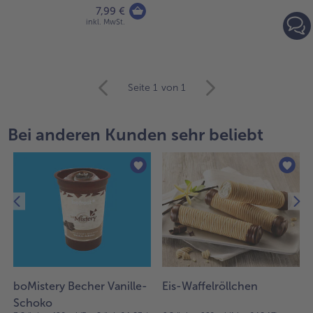
7,99 €
inkl. MwSt.
weiter
Seite 1
von 1
mit
der
Artikel-
Bei anderen Kunden sehr beliebt
Übersicht.
Es
befinden
sich
45
Artikel
in
der
Liste.
boMistery Becher Vanille-
Eis-Waffelröllchen
Schoko