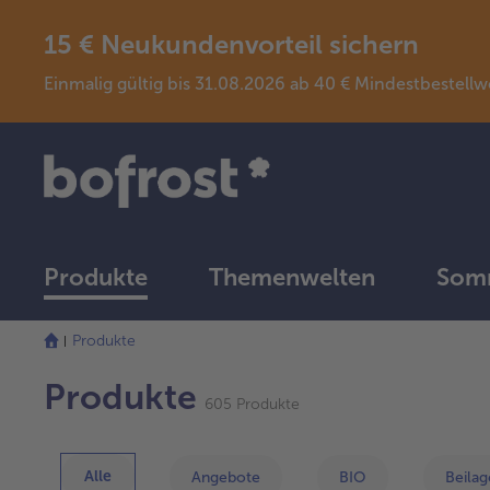
15 € Neukundenvorteil sichern
Einmalig gültig bis 31.08.2026 ab 40 € Mindestbeste
Produkte
Themenwelten
Somm
Die
Produkte
Liste
wurde
Produkte
erfolgreich
605 Produkte
aktualisiert
Alle
Angebote
BIO
Beila