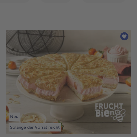
befinden
sich
605
Artikel
in
der
Liste.
Neu
Solange der Vorrat reicht