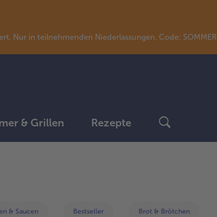
llwert. Nur in teilnehmenden Niederlassungen. Code: SOMME
er & Grillen
Rezepte
weiter
mit
der
Artikel-
Übersicht.
gen & Saucen
Bestseller
Brot & Brötchen
Es