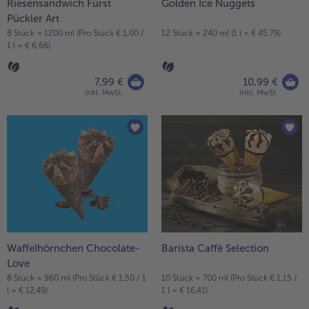
Riesensandwich Fürst
Golden Ice Nuggets
Pückler Art
Weiterempfehlen & profitiere
8 Stück = 1200 ml (Pro Stück € 1,00 /
12 Stück = 240 ml (1 l = € 45,79)
1 l = € 6,66)
7,99 €
10,99 €
inkl. MwSt.
inkl. MwSt.
Waffelhörnchen Chocolate-
Barista Caffè Selection
Love
8 Stück = 960 ml (Pro Stück € 1,50 / 1
10 Stück = 700 ml (Pro Stück € 1,15 /
l = € 12,49)
1 l = € 16,41)