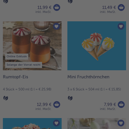
11,99 €
11,49 €
inkl. MwSt.
inkl. MwSt.
Online Exklusiv
Solange der Vorrat reicht
Rumtopf-Eis
Mini Fruchthörnchen
4 Stück = 500 ml (1 l = € 25,98)
3 x 6 Stück = 504 ml (1 l = € 15,85)
12,99 €
7,99 €
inkl. MwSt.
inkl. MwSt.