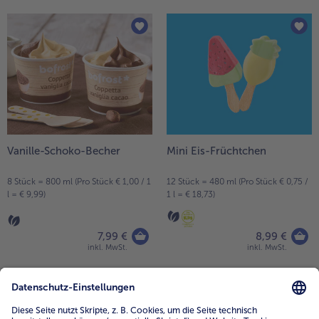
Vanille-Schoko-Becher
Mini Eis-Früchtchen
8 Stück = 800 ml (Pro Stück € 1,00 / 1
12 Stück = 480 ml (Pro Stück € 0,75 /
l = € 9,99)
1 l = € 18,73)
7,99 €
8,99 €
inkl. MwSt.
inkl. MwSt.