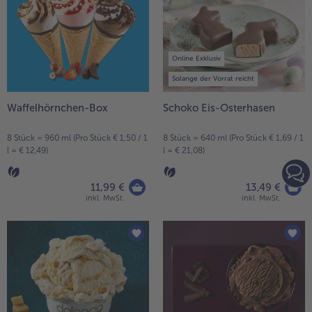
Online Exklusiv
Solange der Vorrat reicht
Waffelhörnchen-Box
Schoko Eis-Osterhasen
8 Stück = 960 ml (Pro Stück € 1,50 / 1
8 Stück = 640 ml (Pro Stück € 1,69 / 1
l = € 12,49)
l = € 21,08)
11,99 €
13,49 €
inkl. MwSt.
inkl. MwSt.