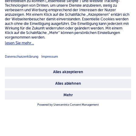
Mini-Waffelhörnchen
Omas Lieblinge Rote Grütze
20 Stück = 500 ml (Pro Stück € 0,50 /
475 ml (1 l = € 13,66)
1 l = € 19,98)
9,99 €
6,49 €
inkl. MwSt.
inkl. MwSt.