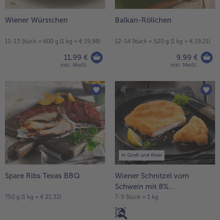
Wiener Würstchen
Balkan-Röllchen
11-13 Stück = 600 g (1 kg = € 19,98)
12-14 Stück = 520 g (1 kg = € 19,21)
11,99 €
9,99 €
inkl. MwSt.
inkl. MwSt.
In Groß und Klein
Spare Ribs Texas BBQ
Wiener Schnitzel vom
Schwein mit 8%
Flüssigwürzung
750 g (1 kg = € 21,32)
7-9 Stück = 1 kg