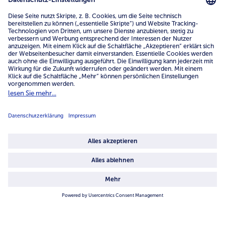
4.6/5
82484 reviews
Land / Sprache wählen