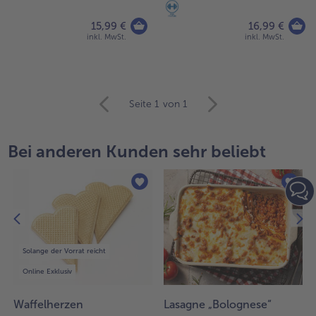
15,99 €
16,99 €
inkl. MwSt.
inkl. MwSt.
weiter
Seite 1
von 1
mit
der
Artikel-
Bei anderen Kunden sehr beliebt
Übersicht.
Es
befinden
sich
44
Artikel
in
Solange der Vorrat reicht
der
Liste.
Online Exklusiv
Waffelherzen
Lasagne „Bolognese“