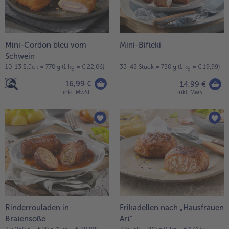
Geflügel
Online Exklusiv
alle Geflügel
alle Online Exklusiv
Fleischersatz
Länderküche
Mini-Cordon bleu vom
Mini-Bifteki
alle Fleischersatz
alle Länderküche
Schwein
Pizza
Vegetarisch & Vegan
10-13 Stück = 770 g (1 kg = € 22,06)
35-45 Stück = 750 g (1 kg = € 19,99)
Entdecke köstliche Rezepte
16,99 €
14,99 €
alle Pizza
alle Vegetarisch & Vegan
inkl. MwSt.
inkl. MwSt.
Snacks
BIO
alle Snacks
alle BIO
Kartoffelprodukte
Kids-Produkte
alle Kartoffelprodukte
alle Kids-Produkte
Beilagen & Saucen
Schoko-Genuss
alle Beilagen & Saucen
alle Schoko-Genuss
Suppeneinlagen
Confiserie & Feinkost
alle Suppeneinlagen
alle Confiserie & Feinkost
Rinderrouladen in
Frikadellen nach „Hausfrauen
Brot & Brötchen
Für die Heißluftfritteuse
Bratensoße
Art“