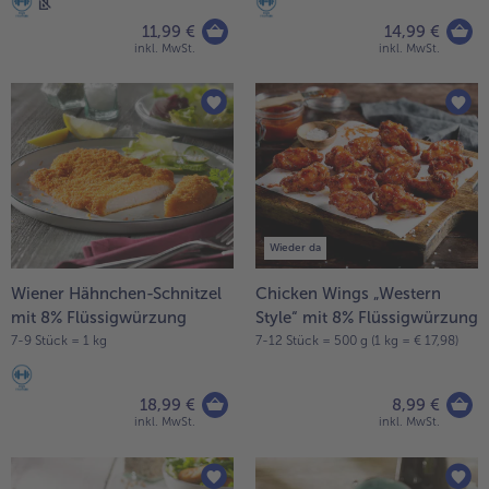
11,99 €
14,99 €
Weiterempfehlen & profitiere
inkl. MwSt.
inkl. MwSt.
Wieder da
Wiener Hähnchen-Schnitzel
Chicken Wings „Western
mit 8% Flüssigwürzung
Style“ mit 8% Flüssigwürzung
7-9 Stück = 1 kg
7-12 Stück = 500 g (1 kg = € 17,98)
18,99 €
8,99 €
inkl. MwSt.
inkl. MwSt.