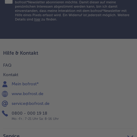
bofrost*Newsletter abonnieren möchte. Damit dieser auf meine
persönlichen Interessen abgestimmt werden kann, bin ich damit
einverstanden, dass meine Interaktion mit dem bofrost*Newsletter mit
Hilfe eines Pixels erfasst wird. Ein Widerruf ist jederzeit möglich.
Weitere
Details sind
hier
zu finden.
Hilfe & Kontakt
FAQ
Kontakt
Mein bofrost*
www.bofrost.de
service@bofrost.de
0800 - 000 19 18
Mo.-Fr.: 7-21 Uhr Sa: 8-16 Uhr
Service