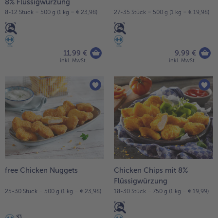
8% Flüssigwürzung
alle Brot & Brötchen
alle Für die Heißluftfritteuse
8-12 Stück = 500 g (1 kg = € 23,98)
27-35 Stück = 500 g (1 kg = € 19,98)
Kuchen & Torten
bofrost*free
alle Kuchen & Torten
alle bofrost*free
Süßspeisen
bofrost*high Protein
11,99 €
9,99 €
inkl. MwSt.
inkl. MwSt.
alle Süßspeisen
alle bofrost*high Protein
Obst
bofrost*plus.
alle Obst
alle bofrost*plus.
Wein & Spirituosen
alle Wein & Spirituosen
Küchenutensilien
alle Küchenutensilien
free Chicken Nuggets
Chicken Chips mit 8%
Flüssigwürzung
25-30 Stück = 500 g (1 kg = € 23,98)
18-30 Stück = 750 g (1 kg = € 19,99)