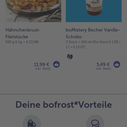
in
der
Liste.
Hähnchenbrust-
boMistery Becher Vanille-
Filetstücke
Schoko
)
500 g (1 kg = € 23,98)
3 Stück = 420 ml (Pro Stück € 1,83 /
1 l = € 13,07)
11,99 €
5,49 €
inkl. MwSt.
inkl. MwSt.
Deine bofrost*Vorteile