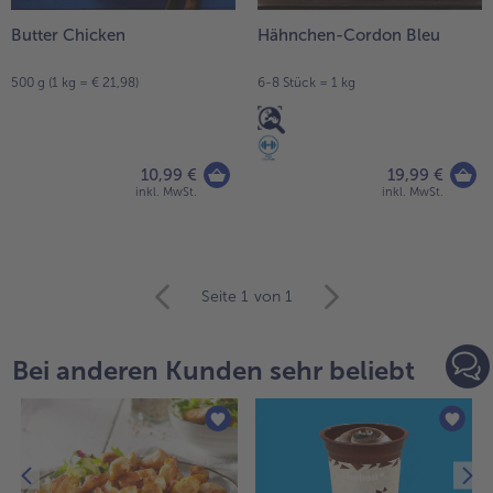
Butter Chicken
Hähnchen-Cordon Bleu
500 g (1 kg = € 21,98)
6-8 Stück = 1 kg
10,99 €
19,99 €
inkl. MwSt.
inkl. MwSt.
weiter
Seite 1
von 1
mit
der
Artikel-
Bei anderen Kunden sehr beliebt
Übersicht.
Es
befinden
sich
45
Artikel