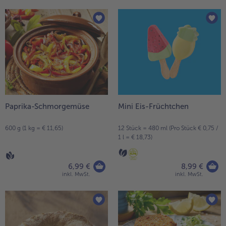
Paprika-Schmorgemüse
Mini Eis-Früchtchen
600 g (1 kg = € 11,65)
12 Stück = 480 ml (Pro Stück € 0,75 /
1 l = € 18,73)
6,99 €
8,99 €
inkl. MwSt.
inkl. MwSt.