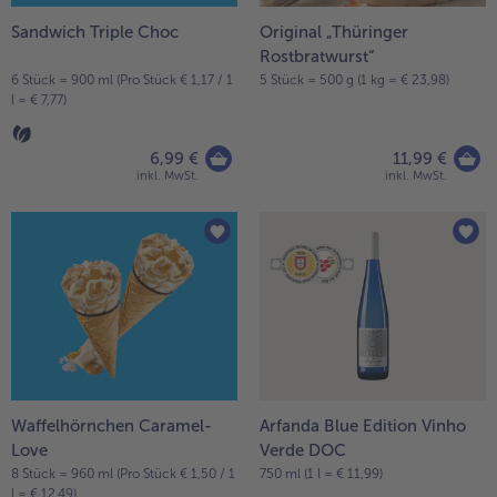
Sandwich Triple Choc
Original „Thüringer
Rostbratwurst“
6 Stück = 900 ml (Pro Stück € 1,17 / 1
5 Stück = 500 g (1 kg = € 23,98)
l = € 7,77)
6,99 €
11,99 €
inkl. MwSt.
inkl. MwSt.
Waffelhörnchen Caramel-
Arfanda Blue Edition Vinho
Love
Verde DOC
8 Stück = 960 ml (Pro Stück € 1,50 / 1
750 ml (1 l = € 11,99)
l = € 12,49)