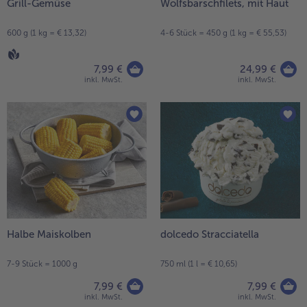
Grill-Gemüse
Wolfsbarschfilets, mit Haut
Weiterempfehlen & profitiere
600 g (1 kg = € 13,32)
4-6 Stück = 450 g (1 kg = € 55,53)
7,99 €
24,99 €
inkl. MwSt.
inkl. MwSt.
Halbe Maiskolben
dolcedo Stracciatella
7-9 Stück = 1000 g
750 ml (1 l = € 10,65)
7,99 €
7,99 €
inkl. MwSt.
inkl. MwSt.