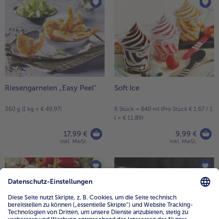
Riesengarnelen „Easy Peel"
Soft Ice
360 g (1 kg = € 49,97)
6 Stück = 840 ml (Pro Stück € 1,67 / 1
l = € 11,89)
17,99 €
9,99 €
inkl. MwSt.
inkl. MwSt.