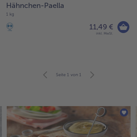
Hähnchen-Paella
1 kg
11,49 €
inkl. MwSt.
Seite 1
von 1