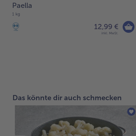
Paella
1 kg
12,99 €
inkl. MwSt.
weiter
mit
der
Artikel-
Das könnte dir auch schmecken
Übersicht.
Es
befinden
sich
2
Artikel
in