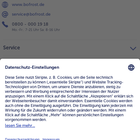
www.bofrost.de
service@bofrost.de
0800 - 000 19 18
Mo.-Fr.: 7-21 Uhr Sa: 8-16 Uhr
Service
Unternehmen
Über uns