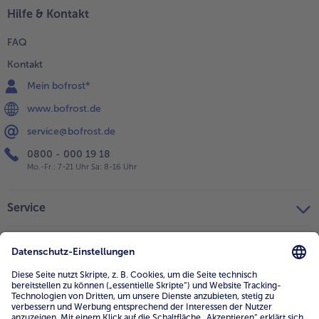
Hilfe & Kontakt
FAQ
Kontakt
Mein bofrost*
www.bofrost.de
service@bofrost.de
0800 - 000 19 18
Mo.-Fr.: 7-21 Uhr Sa: 8-16 Uhr
Service
Unternehmen
Über uns