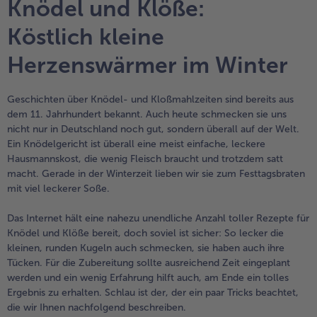
Knödel und Klöße:
Geflügel
Online Exklusiv
Köstlich kleine
alle Geflügel
alle Online Exklusiv
Fleischersatz
Länderküche
Herzenswärmer im Winter
alle Fleischersatz
alle Länderküche
Pizza
Vegetarisch & Vegan
Entdecke köstliche Rezepte
Geschichten über Knödel- und Kloßmahlzeiten sind bereits aus
dem 11. Jahrhundert bekannt. Auch heute schmecken sie uns
alle Pizza
alle Vegetarisch & Vegan
nicht nur in Deutschland noch gut, sondern überall auf der Welt.
Snacks
BIO
Ein Knödelgericht ist überall eine meist einfache, leckere
Hausmannskost, die wenig Fleisch braucht und trotzdem satt
alle Snacks
alle BIO
Kartoffelprodukte
Kids-Produkte
macht. Gerade in der Winterzeit lieben wir sie zum Festtagsbraten
mit viel leckerer Soße.
alle Kartoffelprodukte
alle Kids-Produkte
Beilagen & Saucen
Schoko-Genuss
Das Internet hält eine nahezu unendliche Anzahl toller Rezepte für
Knödel und Klöße bereit, doch soviel ist sicher: So lecker die
alle Beilagen & Saucen
alle Schoko-Genuss
kleinen, runden Kugeln auch schmecken, sie haben auch ihre
Suppeneinlagen
Confiserie & Feinkost
Tücken. Für die Zubereitung sollte ausreichend Zeit eingeplant
werden und ein wenig Erfahrung hilft auch, am Ende ein tolles
alle Suppeneinlagen
alle Confiserie & Feinkost
Ergebnis zu erhalten. Schlau ist der, der ein paar Tricks beachtet,
Brot & Brötchen
Für die Heißluftfritteuse
die wir Ihnen nachfolgend beschreiben.