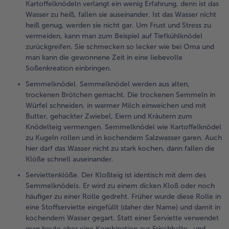
Kartoffelknödeln verlangt ein wenig Erfahrung, denn ist das
Wasser zu heiß, fallen sie auseinander. Ist das Wasser nicht
heiß genug, werden sie nicht gar. Um Frust und Stress zu
vermeiden, kann man zum Beispiel auf Tiefkühlknödel
zurückgreifen. Sie schmecken so lecker wie bei Oma und
man kann die gewonnene Zeit in eine liebevolle
Soßenkreation einbringen.
Semmelknödel. Semmelknödel werden aus alten,
trockenen Brötchen gemacht. Die trockenen Semmeln in
Würfel schneiden, in warmer Milch einweichen und mit
Butter, gehackter Zwiebel, Eiern und Kräutern zum
Knödelteig vermengen. Semmelknödel wie Kartoffelknödel
zu Kugeln rollen und in kochendem Salzwasser garen. Auch
hier darf das Wasser nicht zu stark kochen, dann fallen die
Klöße schnell auseinander.
Serviettenklöße. Der Kloßteig ist identisch mit dem des
Semmelknödels. Er wird zu einem dicken Kloß oder noch
häufiger zu einer Rolle gedreht. Früher wurde diese Rolle in
eine Stoffserviette eingefüllt (daher der Name) und damit in
kochendem Wasser gegart. Statt einer Serviette verwendet
man heute eher eine Kombination aus Frischhalte- und