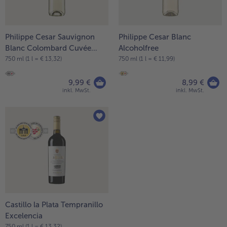
Philippe Cesar Sauvignon
Philippe Cesar Blanc
Blanc Colombard Cuvée
Alcoholfree
Intense
750 ml (1 l = € 13,32)
750 ml (1 l = € 11,99)
9,99 €
8,99 €
inkl. MwSt.
inkl. MwSt.
Castillo la Plata Tempranillo
Excelencia
750 ml (1 l = € 13,32)