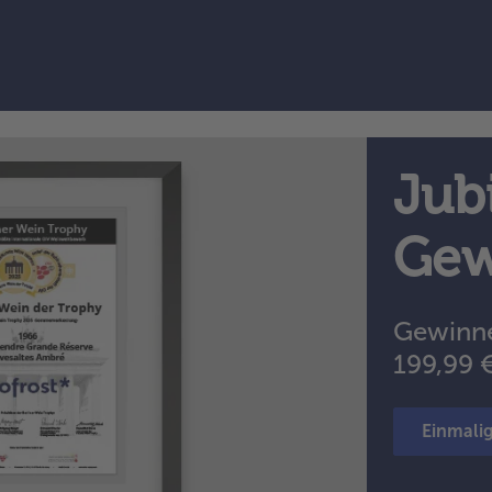
Jub
Gew
Gewinne
199,99 
Einmali