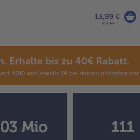
13,99 €
inkl. MwSt.
. Erhalte bis zu 40€ Rabatt.
ert 40€) und jeweils 5€ bei deinen nächsten vier
,03 Mio
111