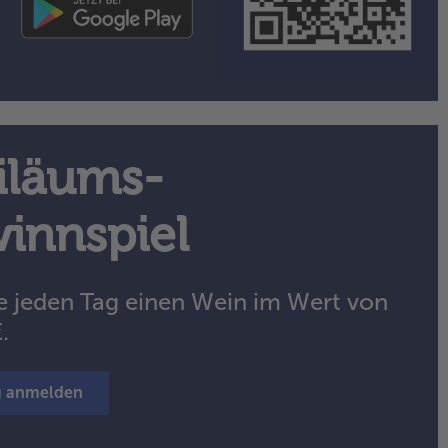
iläums-
innspiel
 jeden Tag einen Wein im Wert von
€.
g anmelden