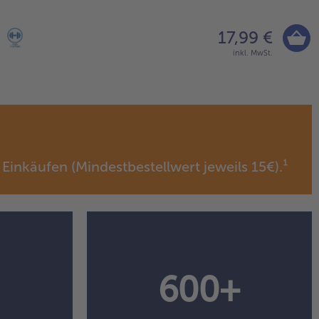
17,99 €
inkl. MwSt.
 Einkäufen (Mindestbestellwert jeweils 15€).¹
600+