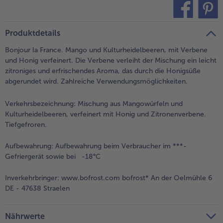
alle Brot & Brötchen
alle Für die Heißluftfritteuse
Kuchen & Torten
bofrost*free
teilen
pin it
Produktdetails
alle Kuchen & Torten
alle bofrost*free
Süßspeisen
bofrost*high Protein
Bonjour la France. Mango und Kulturheidelbeeren, mit Verbene
und Honig verfeinert. Die Verbene verleiht der Mischung ein leicht
alle Süßspeisen
alle bofrost*high Protein
zitroniges und erfrischendes Aroma, das durch die Honigsüße
Obst
bofrost*plus.
abgerundet wird. Zahlreiche Verwendungsmöglichkeiten.
alle Obst
alle bofrost*plus.
Verkehrsbezeichnung:
Mischung aus Mangowürfeln und
Wein & Spirituosen
Kulturheidelbeeren, verfeinert mit Honig und Zitronenverbene.
Tiefgefroren.
alle Wein & Spirituosen
Küchenutensilien
Aufbewahrung:
Aufbewahrung beim Verbraucher im ***-
Gefriergerät sowie bei -18°C
alle Küchenutensilien
Inverkehrbringer:
www.bofrost.com bofrost* An der Oelmühle 6
DE - 47638 Straelen
Nährwerte