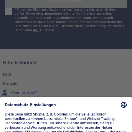
Jetzt anmelden
*
Mit einem Klick auf „Jetzt anmelden" bestätige ich, dass ich den
bofrost*Newsletter abonnieren möchte. Damit dieser auf meine
persönlichen Interessen abgestimmt werden kann, bin ich damit
einverstanden, dass meine Interaktion mit dem bofrost*Newsletter mit
Hilfe eines Pixels erfasst wird. Ein Widerruf ist jederzeit möglich.
Weitere
Details sind
hier
zu finden.
Hilfe & Kontakt
FAQ
Kontakt
Mein bofrost*
www.bofrost.de
service@bofrost.de
0800 - 000 19 18
Mo.-Fr.: 7-21 Uhr Sa: 8-16 Uhr