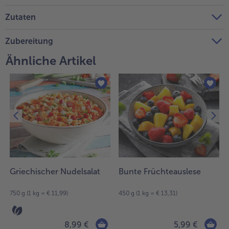
Weiterempfehlen & profitiere
Zutaten
Zubereitung
Ähnliche Artikel
Griechischer Nudelsalat
Bunte Früchteauslese
750 g (1 kg = € 11,99)
450 g (1 kg = € 13,31)
8,99 €
5,99 €