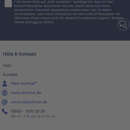
*
Mit einem Klick auf „Jetzt anmelden" bestätige ich, dass ich den
bofrost*Newsletter abonnieren möchte. Damit dieser auf meine
Weiterempfehlen & profitiere
persönlichen Interessen abgestimmt werden kann, bin ich damit
einverstanden, dass meine Interaktion mit dem bofrost*Newsletter mit
Hilfe eines Pixels erfasst wird. Ein Widerruf ist jederzeit möglich.
Weitere
Details sind
hier
zu finden.
Hilfe & Kontakt
FAQ
Kontakt
Mein bofrost*
www.bofrost.de
service@bofrost.de
0800 - 000 19 18
Mo.-Fr.: 7-21 Uhr Sa: 8-16 Uhr