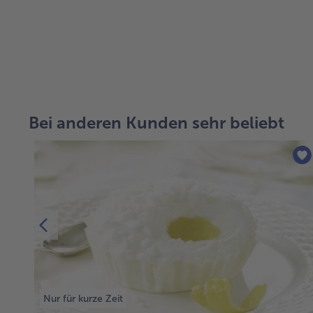
weiter
mit
der
Artikel-
Bei anderen Kunden sehr beliebt
Übersicht.
Es
befinden
sich
11
Artikel
in
der
Liste.
Nur für kurze Zeit