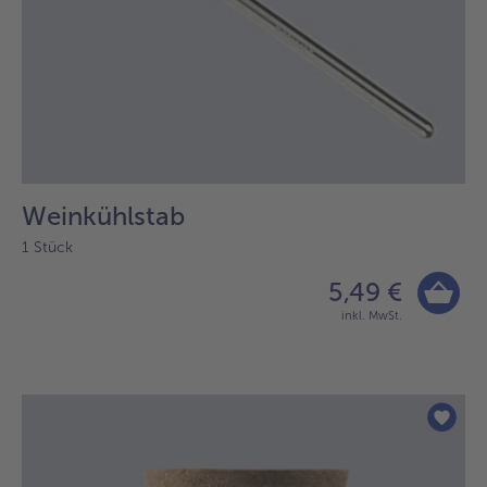
Weinkühlstab
1 Stück
5,49 €
inkl. MwSt.