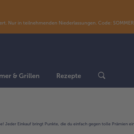
llwert. Nur in teilnehmenden Niederlassungen. Code: SOMME
er & Grillen
Rezepte
weiter
mit
der
Artikel-
 Jeder Einkauf bringt Punkte, die du einfach gegen tolle Prämien ei
Übersicht.
Es