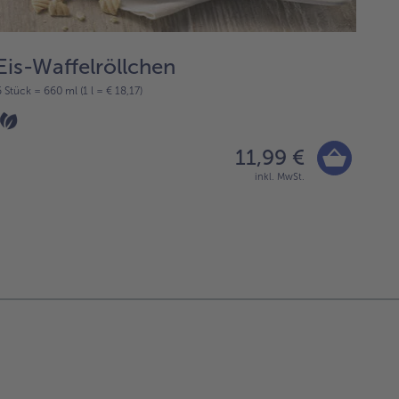
Eis-Waffelröllchen
Ma
6 Stück = 660 ml (1 l = € 18,17)
20 Stü
11,99 €
inkl. MwSt.