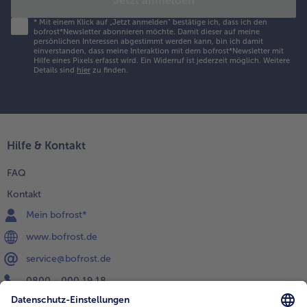
Jetzt anmelden
*
Mit einem Klick auf „Jetzt anmelden" bestätige ich, dass ich den
bofrost*Newsletter abonnieren möchte. Damit dieser auf meine
persönlichen Interessen abgestimmt werden kann, bin ich damit
einverstanden, dass meine Interaktion mit dem bofrost*Newsletter mit
Hilfe eines Pixels erfasst wird. Ein Widerruf ist jederzeit möglich.
Weitere
Details sind
hier
zu finden.
Hilfe & Kontakt
FAQ
Kontakt
Mein bofrost*
www.bofrost.de
service@bofrost.de
0800 - 000 19 18
Mo.-Fr.: 7-21 Uhr Sa: 8-16 Uhr