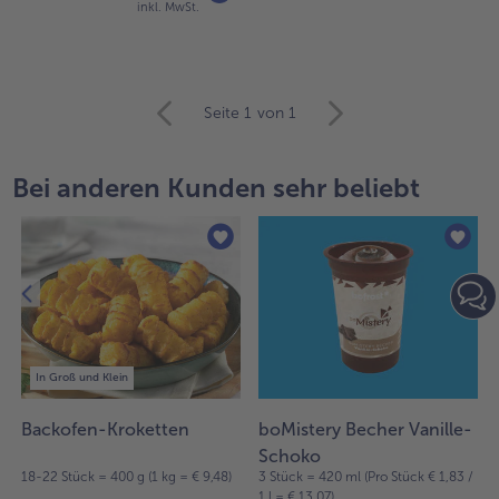
inkl. MwSt.
weiter
Seite 1
von 1
mit
der
Artikel-
Bei anderen Kunden sehr beliebt
Übersicht.
Es
befinden
sich
21
Artikel
in
der
Liste.
In Groß und Klein
Backofen-Kroketten
boMistery Becher Vanille-
Schoko
18-22 Stück = 400 g (1 kg = € 9,48)
3 Stück = 420 ml (Pro Stück € 1,83 /
1 l = € 13,07)