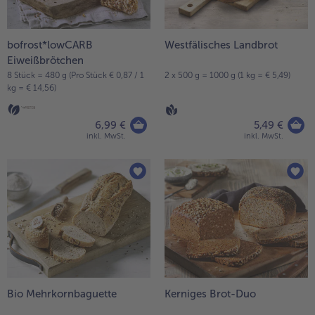
bofrost*lowCARB
Westfälisches Landbrot
Eiweißbrötchen
8 Stück = 480 g (Pro Stück € 0,87 / 1
2 x 500 g = 1000 g (1 kg = € 5,49)
kg = € 14,56)
6,99 €
5,49 €
inkl. MwSt.
inkl. MwSt.
Bio Mehrkornbaguette
Kerniges Brot-Duo