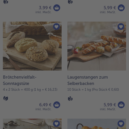
3,99 €
5,99 €
Weiterempfehlen & profitiere
inkl. MwSt.
inkl. MwSt.
Brötchenvielfalt-
Laugenstangen zum
Sonntagstüte
Selberbacken
4 x 2 Stück = 400 g (1 kg = € 16,23)
10 Stück = 1 kg (Pro Stück € 0,60)
6,49 €
5,99 €
inkl. MwSt.
inkl. MwSt.