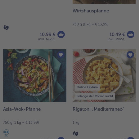
Pasta mit grünem Gemüse
Wirtshauspfanne
1 kg
750 g (1 kg = € 13,99)
10,99 €
10,49 €
inkl. MwSt.
inkl. MwSt.
Online Exklusiv
Solange der Vorrat reicht
Asia-Wok-Pfanne
Rigatoni „Mediterraneo“
750 g (1 kg = € 13,99)
1 kg