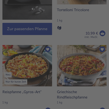
Tortelloni Tricolore
1 kg
Zur passenden Pfanne
10,99 €
inkl. MwSt.
Neu
Nur für kurze Zeit
Reispfanne „Gyros-Art“
Griechische
Rindfleischpfanne
1 kg
1 kg