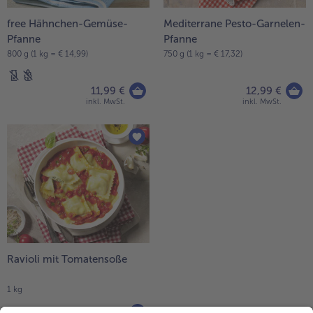
free Hähnchen-Gemüse-
Mediterrane Pesto-Garnelen-
Pfanne
Pfanne
800 g (1 kg = € 14,99)
750 g (1 kg = € 17,32)
11,99 €
12,99 €
inkl. MwSt.
inkl. MwSt.
Ravioli mit Tomatensoße
1 kg