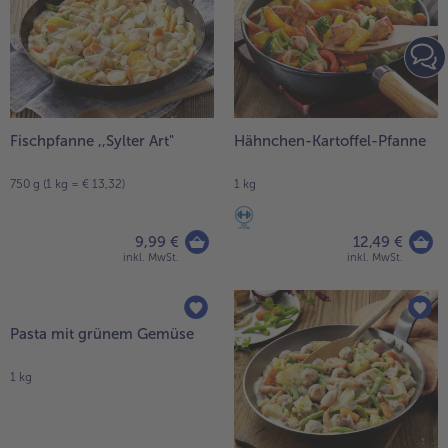
Fischpfanne ,,Sylter Art"
Hähnchen-Kartoffel-Pfanne
750 g (1 kg = € 13,32)
1 kg
9,99 €
12,49 €
inkl. MwSt.
inkl. MwSt.