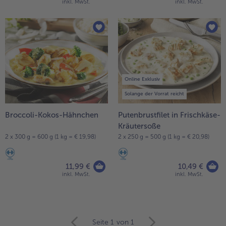
inkl. MwSt.
inkl. MwSt.
Online Exklusiv
Solange der Vorrat reicht
Broccoli-Kokos-Hähnchen
Putenbrustfilet in Frischkäse-
Kräutersoße
2 x 300 g = 600 g (1 kg = € 19,98)
2 x 250 g = 500 g (1 kg = € 20,98)
11,99 €
10,49 €
inkl. MwSt.
inkl. MwSt.
weiter
Seite 1
von 1