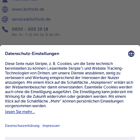
www.bofrost.de
service@bofrost.de
0800 - 000 19 18
Mo.-Fr.: 7-21 Uhr Sa: 8-16 Uhr
Service
Unternehmen
Über uns