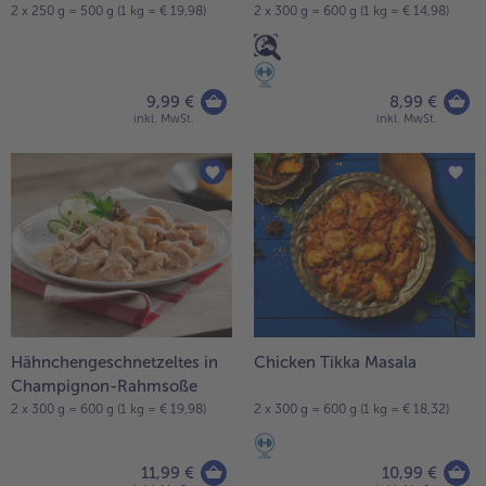
2 x 250 g = 500 g (1 kg = € 19,98)
2 x 300 g = 600 g (1 kg = € 14,98)
Weiterempfehlen & profitiere
9,99 €
8,99 €
inkl. MwSt.
inkl. MwSt.
Hähnchengeschnetzeltes in
Chicken Tikka Masala
Champignon-Rahmsoße
2 x 300 g = 600 g (1 kg = € 19,98)
2 x 300 g = 600 g (1 kg = € 18,32)
11,99 €
10,99 €