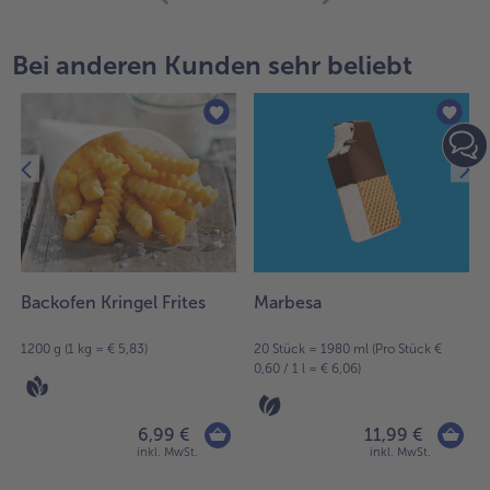
mit
der
Artikel-
Bei anderen Kunden sehr beliebt
Übersicht.
Es
befinden
sich
10
Artikel
in
der
Liste.
Backofen Kringel Frites
Marbesa
1200 g (1 kg = € 5,83)
20 Stück = 1980 ml (Pro Stück €
0,60 / 1 l = € 6,06)
6,99 €
11,99 €
inkl. MwSt.
inkl. MwSt.