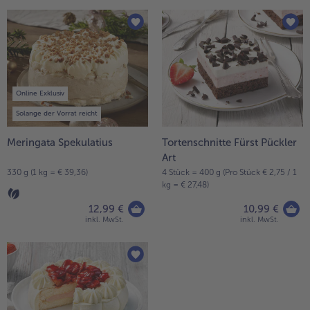
Online Exklusiv
Solange der Vorrat reicht
Meringata Spekulatius
Tortenschnitte Fürst Pückler
Art
330 g (1 kg = € 39,36)
4 Stück = 400 g (Pro Stück € 2,75 / 1
kg = € 27,48)
12,99 €
10,99 €
inkl. MwSt.
inkl. MwSt.