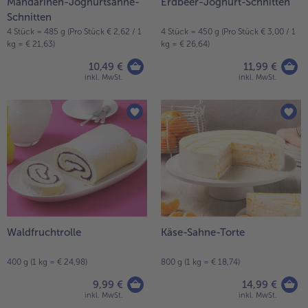
Mandarinen-Joghurtsahne-
Erdbeer-Joghurt-Schnitten
Schnitten
4 Stück = 485 g (Pro Stück € 2,62 / 1
4 Stück = 450 g (Pro Stück € 3,00 / 1
kg = € 21,63)
kg = € 26,64)
10,49 €
11,99 €
inkl. MwSt.
inkl. MwSt.
Waldfruchtrolle
Käse-Sahne-Torte
400 g (1 kg = € 24,98)
800 g (1 kg = € 18,74)
9,99 €
14,99 €
inkl. MwSt.
inkl. MwSt.