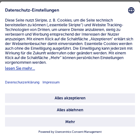
Service
Unternehmen
Über uns
4.6/5
82442 reviews