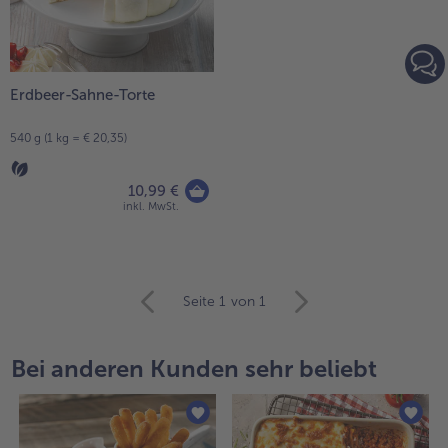
Erdbeer-Sahne-Torte
540 g (1 kg = € 20,35)
10,99 €
inkl. MwSt.
weiter
Seite 1
von 1
mit
der
Artikel-
Bei anderen Kunden sehr beliebt
Übersicht.
Es
befinden
sich