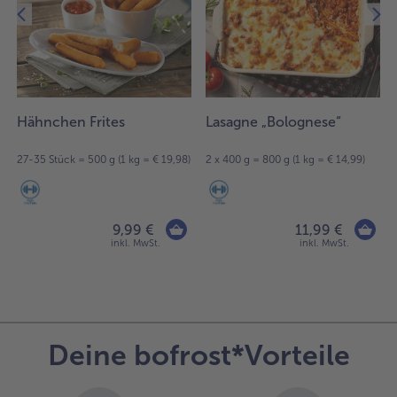
12
Artikel
in
der
Liste.
Hähnchen Frites
Lasagne „Bolognese“
27-35 Stück = 500 g (1 kg = € 19,98)
2 x 400 g = 800 g (1 kg = € 14,99)
9,99 €
11,99 €
inkl. MwSt.
inkl. MwSt.
Deine bofrost*Vorteile