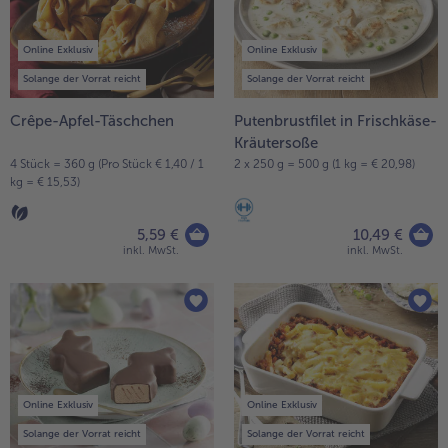
Online Exklusiv
Online Exklusiv
Solange der Vorrat reicht
Solange der Vorrat reicht
Crêpe-Apfel-Täschchen
Putenbrustfilet in Frischkäse-
Kräutersoße
4 Stück = 360 g (Pro Stück € 1,40 / 1
2 x 250 g = 500 g (1 kg = € 20,98)
kg = € 15,53)
5,59 €
10,49 €
inkl. MwSt.
inkl. MwSt.
Online Exklusiv
Online Exklusiv
Solange der Vorrat reicht
Solange der Vorrat reicht