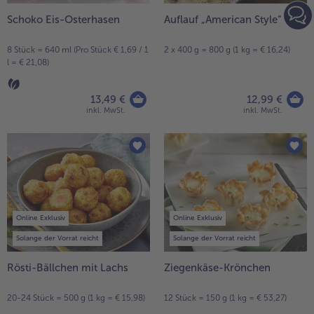
Schoko Eis-Osterhasen
Auflauf „American Style“
8 Stück = 640 ml (Pro Stück € 1,69 / 1
2 x 400 g = 800 g (1 kg = € 16,24)
l = € 21,08)
13,49 €
12,99 €
inkl. MwSt.
inkl. MwSt.
Online Exklusiv
Online Exklusiv
Solange der Vorrat reicht
Solange der Vorrat reicht
Rösti-Bällchen mit Lachs
Ziegenkäse-Krönchen
20-24 Stück = 500 g (1 kg = € 15,98)
12 Stück = 150 g (1 kg = € 53,27)