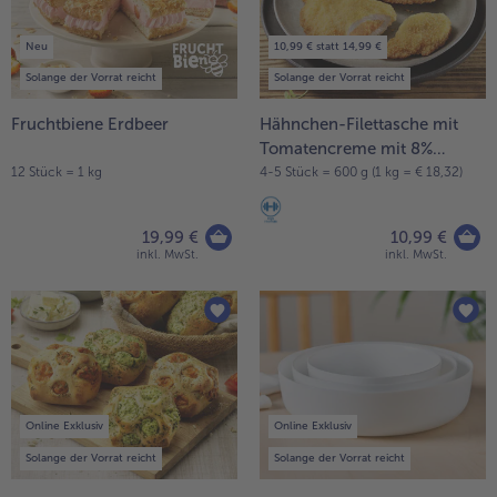
alle Brot & Brötchen
alle Für die Heißluftfritteuse
Kuchen & Torten
bofrost*free
Neu
10,99 € statt 14,99 €
Solange der Vorrat reicht
Solange der Vorrat reicht
alle Kuchen & Torten
alle bofrost*free
Süßspeisen
bofrost*high Protein
Fruchtbiene Erdbeer
Hähnchen-Filettasche mit
Tomatencreme mit 8%
alle Süßspeisen
alle bofrost*high Protein
Flüssigwürzung
Obst
bofrost*plus.
12 Stück = 1 kg
4-5 Stück = 600 g (1 kg = € 18,32)
alle Obst
alle bofrost*plus.
19,99 €
10,99 €
Wein & Spirituosen
inkl. MwSt.
inkl. MwSt.
alle Wein & Spirituosen
Küchenutensilien
alle Küchenutensilien
Online Exklusiv
Online Exklusiv
Solange der Vorrat reicht
Solange der Vorrat reicht