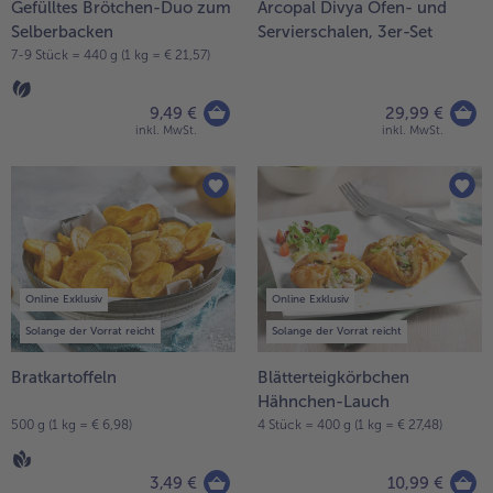
Gefülltes Brötchen-Duo zum
Arcopal Divya Ofen- und
Selberbacken
Servierschalen, 3er-Set
Weiterempfehlen & profitiere
7-9 Stück = 440 g (1 kg = € 21,57)
9,49 €
29,99 €
inkl. MwSt.
inkl. MwSt.
Online Exklusiv
Online Exklusiv
Solange der Vorrat reicht
Solange der Vorrat reicht
Bratkartoffeln
Blätterteigkörbchen
Hähnchen-Lauch
500 g (1 kg = € 6,98)
4 Stück = 400 g (1 kg = € 27,48)
3,49 €
10,99 €