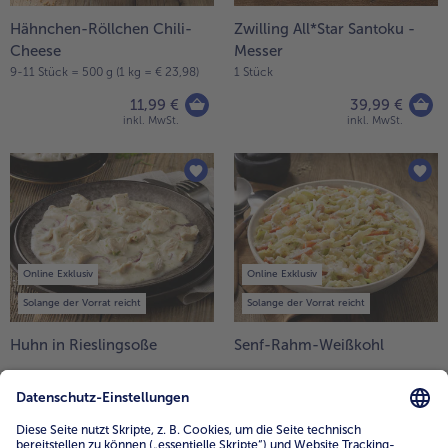
Hähnchen-Röllchen Chili-
Zwilling All*Star Santoku -
Cheese
Messer
9-11 Stück = 500 g (1 kg = € 23,98)
1 Stück
11,99 €
39,99 €
inkl. MwSt.
inkl. MwSt.
Online Exklusiv
Online Exklusiv
Solange der Vorrat reicht
Solange der Vorrat reicht
Huhn in Rieslingsoße
Senf-Rahm-Weißkohl
2 x 250 g = 500 g (1 kg = € 19,98)
600 g (1 kg = € 8,32)
9,99 €
4,99 €