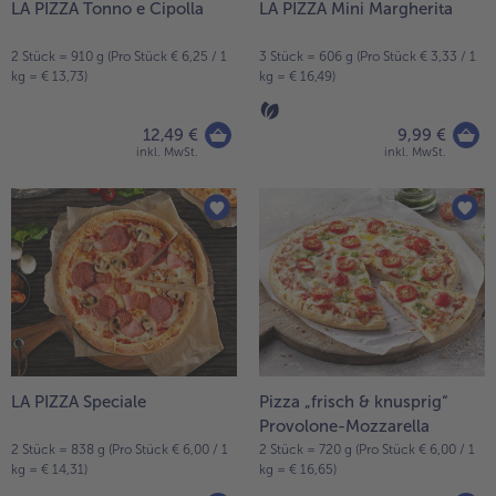
LA PIZZA Tonno e Cipolla
LA PIZZA Mini Margherita
alle Brot & Brötchen
alle Für die Heißluftfritteuse
Kuchen & Torten
bofrost*free
2 Stück = 910 g (Pro Stück € 6,25 / 1
3 Stück = 606 g (Pro Stück € 3,33 / 1
kg = € 13,73)
kg = € 16,49)
alle Kuchen & Torten
alle bofrost*free
Süßspeisen
bofrost*high Protein
12,49 €
9,99 €
alle Süßspeisen
alle bofrost*high Protein
inkl. MwSt.
inkl. MwSt.
Obst
bofrost*plus.
alle Obst
alle bofrost*plus.
Wein & Spirituosen
alle Wein & Spirituosen
Küchenutensilien
alle Küchenutensilien
LA PIZZA Speciale
Pizza „frisch & knusprig“
Provolone-Mozzarella
2 Stück = 838 g (Pro Stück € 6,00 / 1
2 Stück = 720 g (Pro Stück € 6,00 / 1
kg = € 14,31)
kg = € 16,65)