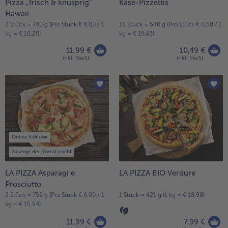
Pizza „frisch & knusprig“
Käse-Pizzettis
Hawaii
2 Stück = 740 g (Pro Stück € 6,00 / 1
18 Stück = 540 g (Pro Stück € 0,58 / 1
kg = € 16,20)
kg = € 19,43)
11,99 €
10,49 €
inkl. MwSt.
inkl. MwSt.
Online Exklusiv
Solange der Vorrat reicht
LA PIZZA Asparagi e
LA PIZZA BIO Verdure
Prosciutto
2 Stück = 752 g (Pro Stück € 6,00 / 1
1 Stück = 421 g (1 kg = € 18,98)
kg = € 15,94)
11,99 €
7,99 €