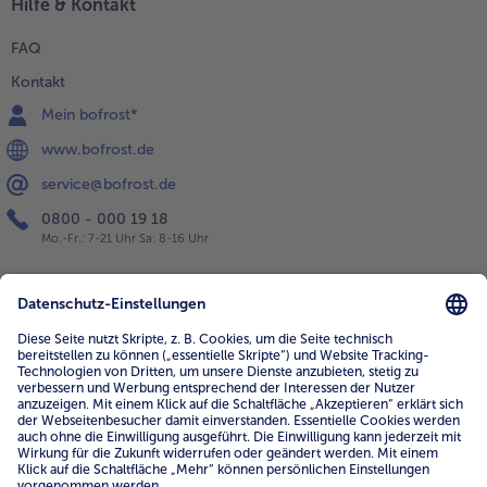
Hilfe & Kontakt
FAQ
Kontakt
Mein bofrost*
www.bofrost.de
service@bofrost.de
0800 - 000 19 18
Mo.-Fr.: 7-21 Uhr Sa: 8-16 Uhr
Service
Unternehmen
Über uns