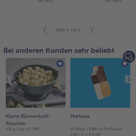
inkl. MwSt.
inkl. MwSt.
weiter
Seite 1
von 1
mit
der
Artikel-
Bei anderen Kunden sehr beliebt
Übersicht.
Es
befinden
sich
22
Artikel
in
der
Liste.
Kleine Blumenkohl-
Marbesa
Röschen
500 g (1 kg = € 7,98)
20 Stück = 1980 ml (Pro Stück €
0,60 / 1 l = € 6,06)