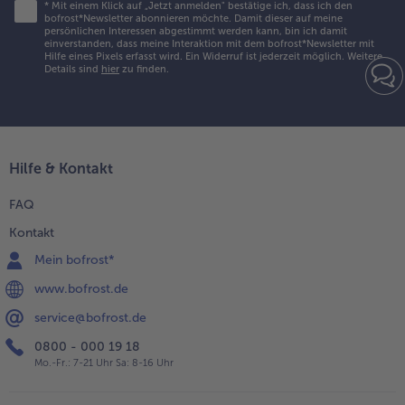
*
Mit einem Klick auf „Jetzt anmelden" bestätige ich, dass ich den
bofrost*Newsletter abonnieren möchte. Damit dieser auf meine
Weiterempfehlen & profitiere
persönlichen Interessen abgestimmt werden kann, bin ich damit
einverstanden, dass meine Interaktion mit dem bofrost*Newsletter mit
Hilfe eines Pixels erfasst wird. Ein Widerruf ist jederzeit möglich.
Weitere
Details sind
hier
zu finden.
Hilfe & Kontakt
FAQ
Kontakt
Mein bofrost*
www.bofrost.de
service@bofrost.de
0800 - 000 19 18
Mo.-Fr.: 7-21 Uhr Sa: 8-16 Uhr