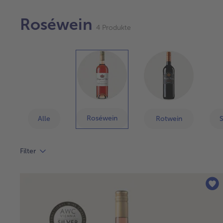
Roséwein
4 Produkte
Roséwein
Alle
Rotwein
Filter