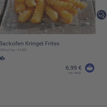
Backofen Kringel Frites
Ma
1200 g (1 kg = € 5,83)
20 Stü
6,99 €
inkl. MwSt.