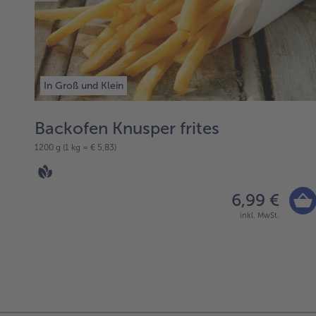
In Groß und Klein
Backofen Knusper frites
1200 g (1 kg = € 5,83)
6,99 €
inkl. MwSt.