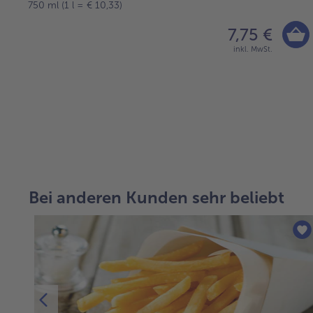
750 ml (1 l = € 10,33)
7,75 €
inkl. MwSt.
weiter
mit
der
Artikel-
Bei anderen Kunden sehr beliebt
Übersicht.
Es
befinden
sich
4
Artikel
in
der
Liste.