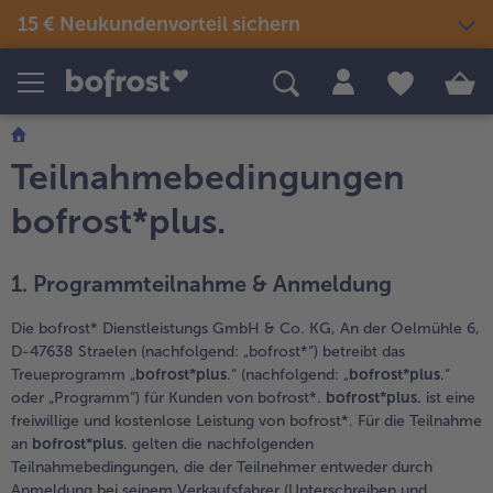
15 € Neukundenvorteil sichern
Produkte
Themenwelten
Rezepte
Snacks & kleine Gerichte
Teilnahmebedingungen
Eis
Sommer & Grillen
alle Snacks & kleine Gerichte
Fisch & Meeresfrüchte
bofrost*plus.
alle Eis
alle Sommer & Grillen
alle Fisch & Meeresfrüchte
Fertige Gerichte
Picknick
Klassiker neu entdeckt
alle Klassiker neu entdeckt
Festliches
alle Fertige Gerichte
alle Picknick
1. Programmteilnahme & Anmeldung
Fisch & Meeresfrüchte
Neuheiten
alle Festliches
Für Kinder
Die bofrost* Dienstleistungs GmbH & Co. KG, An der Oelmühle 6,
alle Fisch & Meeresfrüchte
alle Neuheiten
alle Für Kinder
D-47638 Straelen (nachfolgend: „bofrost*“) betreibt das
Süßes & Desserts
Gemüse
Angebote
Treueprogramm „
bofrost*plus
.“ (nachfolgend: „
bofrost*plus
.“
alle Süßes & Desserts
oder „Programm“) für Kunden von bofrost*.
bofrost*plus.
ist eine
Fertiges verfeinert
alle Gemüse
alle Angebote
freiwillige und kostenlose Leistung von bofrost*. Für die Teilnahme
Fleisch
Bestseller
alle Fertiges verfeinert
an
bofrost*plus
. gelten die nachfolgenden
Teilnahmebedingungen, die der Teilnehmer entweder durch
alle Fleisch
alle Bestseller
Anmeldung bei seinem Verkaufsfahrer (Unterschreiben und