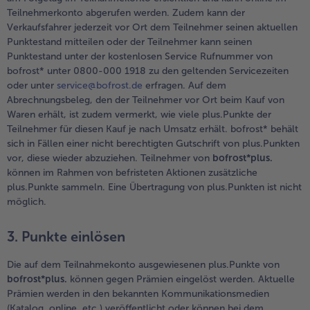
alle Brot & Brötchen
alle Für die Heißluftfritteuse
Teilnehmerkonto abgerufen werden. Zudem kann der
Kuchen & Torten
bofrost*free
Verkaufsfahrer jederzeit vor Ort dem Teilnehmer seinen aktuellen
Punktestand mitteilen oder der Teilnehmer kann seinen
alle Kuchen & Torten
alle bofrost*free
Punktestand unter der kostenlosen Service Rufnummer von
Süßspeisen
bofrost*high Protein
bofrost* unter 0800-000 1918 zu den geltenden Servicezeiten
oder unter
service@bofrost.de
erfragen. Auf dem
alle Süßspeisen
alle bofrost*high Protein
Abrechnungsbeleg, den der Teilnehmer vor Ort beim Kauf von
Obst
bofrost*plus.
Waren erhält, ist zudem vermerkt, wie viele plus.Punkte der
Teilnehmer für diesen Kauf je nach Umsatz erhält. bofrost* behält
alle Obst
alle bofrost*plus.
sich in Fällen einer nicht berechtigten Gutschrift von plus.Punkten
Wein & Spirituosen
vor, diese wieder abzuziehen. Teilnehmer von
bofrost*plus.
können im Rahmen von befristeten Aktionen zusätzliche
alle Wein & Spirituosen
plus.Punkte sammeln. Eine Übertragung von plus.Punkten ist nicht
Küchenutensilien
möglich.
alle Küchenutensilien
3. Punkte einlösen
Die auf dem Teilnahmekonto ausgewiesenen plus.Punkte von
bofrost*plus.
können gegen Prämien eingelöst werden. Aktuelle
Prämien werden in den bekannten Kommunikationsmedien
(Katalog, online, etc.) veröffentlicht oder können bei dem