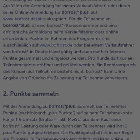
Geflügel
Online Exklusiv
Ausfüllen der Anmeldung bei einem Verkaufsfahrer) oder durch
seine Online-Anmeldung für
bofrost* plus.
auf
alle Geflügel
alle Online Exklusiv
www.bofrost.de/plus
akzeptiert. Für die Teilnahme an
Fleischersatz
Länderküche
bofrost*plus.
ist eine bofrost*-Kundennummer und eine
erfolgreiche Anmeldung beim Verkaufsfahrer oder online
alle Fleischersatz
alle Länderküche
erforderlich. Punkte im Rahmen des Programms sind
Pizza
Vegetarisch & Vegan
Entdecke köstliche Rezepte
ausschließlich auf
www.bofrost.de
oder bei einem Verkaufsfahrer
von bofrost* in Deutschland gültig und auch nur hier können
alle Pizza
alle Vegetarisch & Vegan
Snacks
BIO
Punkte gesammelt und eingelöst werden. Pro Kunde darf nur ein
Teilnahmekonto eröffnet und geführt werden. Ein Rechtsanspruch
alle Snacks
alle BIO
des Kunden auf Teilnahme besteht nicht. bofrost* kann ohne
Kartoffelprodukte
Kids-Produkte
Angabe von Gründen die Zulassung zur Teilnahme verweigern.
alle Kartoffelprodukte
alle Kids-Produkte
2. Punkte sammeln
Beilagen & Saucen
Schoko-Genuss
Mit der Anmeldung zu
bofrost*plus.
sammelt der Teilnehmer
alle Beilagen & Saucen
alle Schoko-Genuss
Punkte (nachfolgend: „plus.Punkte“) auf seinem Teilnahmekonto.
Suppeneinlagen
Confiserie & Feinkost
Für je 1 € Umsatz (Brutto – inkl. MwSt.) aus dem Kauf einer
bofrost* Leistung oder Ware durch den Teilnehmer wird ihm 1
alle Suppeneinlagen
alle Confiserie & Feinkost
Brot & Brötchen
Für die Heißluftfritteuse
plus.Punkte gutgeschrieben. Die Punktegutschrift ist in der Regel
am Folgetag im Teilnahmekonto ersichtlich und kann online im