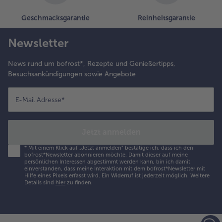
alle Brot & Brötchen
alle Für die Heißluftfritteuse
Kuchen & Torten
bofrost*free
Geschmacksgarantie
Reinheitsgarantie
alle Kuchen & Torten
alle bofrost*free
Newsletter
Süßspeisen
bofrost*high Protein
News rund um bofrost*, Rezepte und Genießertipps,
alle Süßspeisen
alle bofrost*high Protein
Besuchsankündigungen sowie Angebote
Obst
bofrost*plus.
alle Obst
alle bofrost*plus.
E-Mail Adresse
*
Wein & Spirituosen
alle Wein & Spirituosen
Jetzt anmelden
Küchenutensilien
*
Mit einem Klick auf „Jetzt anmelden" bestätige ich, dass ich den
bofrost*Newsletter abonnieren möchte. Damit dieser auf meine
alle Küchenutensilien
persönlichen Interessen abgestimmt werden kann, bin ich damit
einverstanden, dass meine Interaktion mit dem bofrost*Newsletter mit
Hilfe eines Pixels erfasst wird. Ein Widerruf ist jederzeit möglich.
Weitere
Details sind
hier
zu finden.