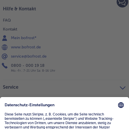
Hilfe & Kontakt
Weiterempfehlen & profitiere
FAQ
Kontakt
Mein bofrost*
www.bofrost.de
service@bofrost.de
0800 - 000 19 18
Mo.-Fr.: 7-21 Uhr Sa: 8-16 Uhr
Service
Unternehmen
Über uns