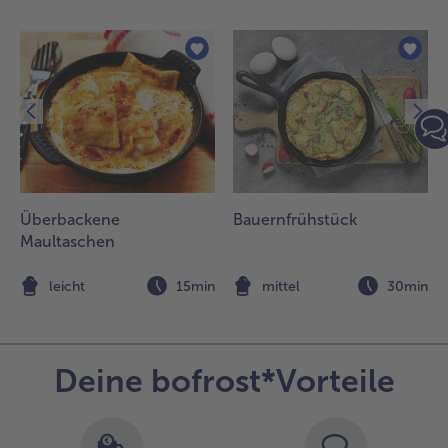
alt genießen.
Überbackene
Bauernfrühstück
Maultaschen
n
leicht
15min
mittel
30min
Deine bofrost*Vorteile