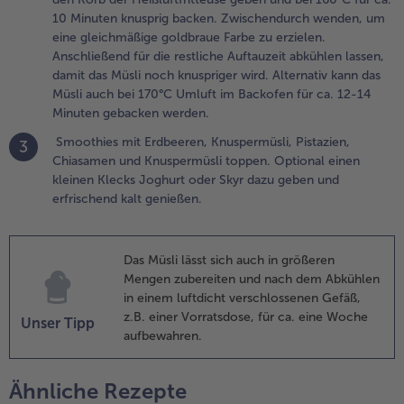
a. 12-14
10 Minuten knusprig backen. Zwischendurch wenden, um
inuten
eine gleichmäßige goldbraue Farbe zu erzielen.
ebacken
Anschließend für die restliche Auftauzeit abkühlen lassen,
erden.
damit das Müsli noch knuspriger wird. Alternativ kann das
Müsli auch bei 170°C Umluft im Backofen für ca. 12-14
.
Minuten gebacken werden.
moothies
it
Smoothies mit Erdbeeren, Knuspermüsli, Pistazien,
3
rdbeeren,
Chiasamen und Knuspermüsli toppen. Optional einen
nuspermüsli,
kleinen Klecks Joghurt oder Skyr dazu geben und
istazien,
erfrischend kalt genießen.
hiasamen
nd
nuspermüsli
Das Müsli lässt sich auch in größeren
oppen.
Mengen zubereiten und nach dem Abkühlen
ptional
in einem luftdicht verschlossenen Gefäß,
inen kleinen
z.B. einer Vorratsdose, für ca. eine Woche
Unser Tipp
lecks
aufbewahren.
oghurt oder
kyr dazu
eben und
Ähnliche Rezepte
rfrischend