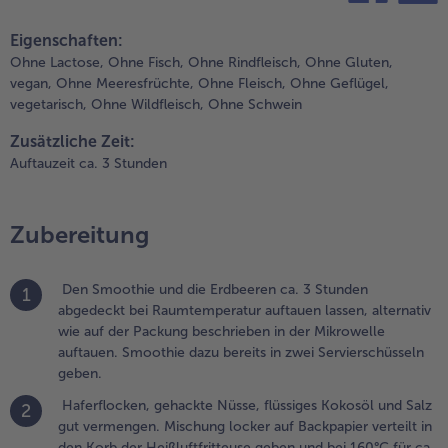
60°C für ca. 10
teilen
pin it
inuten
Weiterempfehlen & profitier
Eigenschaften:
nusprig
Ohne Lactose,
Ohne Fisch,
Ohne Rindfleisch,
Ohne Gluten,
acken.
vegan,
Ohne Meeresfrüchte,
Ohne Fleisch,
Ohne Geflügel,
wischendurch
vegetarisch,
Ohne Wildfleisch,
Ohne Schwein
enden, um
ine
Zusätzliche Zeit:
leichmäßige
Auftauzeit ca. 3 Stunden
oldbraue Farbe
u erzielen.
nschließend
Zubereitung
ür die restliche
uftauzeit
bkühlen lassen,
Den Smoothie und die Erdbeeren ca. 3 Stunden
1
amit das Müsli
abgedeckt bei Raumtemperatur auftauen lassen, alternativ
och knuspriger
wie auf der Packung beschrieben in der Mikrowelle
ird. Alternativ
auftauen. Smoothie dazu bereits in zwei Servierschüsseln
ann das Müsli
geben.
uch bei 170°C
Haferflocken, gehackte Nüsse, flüssiges Kokosöl und Salz
2
mluft im
gut vermengen. Mischung locker auf Backpapier verteilt in
ackofen für
den Korb der Heißluftfritteuse geben und bei 160°C für ca.