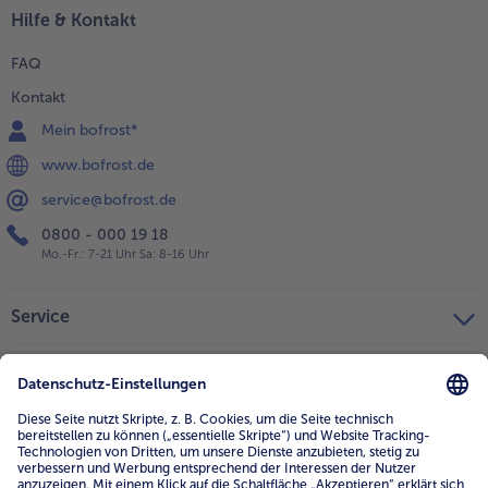
Hilfe & Kontakt
FAQ
Kontakt
Mein bofrost*
www.bofrost.de
service@bofrost.de
0800 - 000 19 18
Mo.-Fr.: 7-21 Uhr Sa: 8-16 Uhr
Service
Unternehmen
Über uns