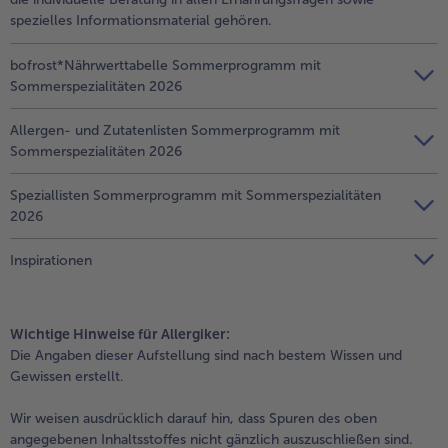
Geflügel
Online Exklusiv
spezielles Informationsmaterial gehören.
alle Geflügel
alle Online Exklusiv
Fleischersatz
Länderküche
bofrost*Nährwerttabelle Sommerprogramm mit
Sommerspezialitäten 2026
alle Fleischersatz
alle Länderküche
Pizza
Vegetarisch & Vegan
Allergen- und Zutatenlisten Sommerprogramm mit
Entdecke köstliche Rezepte
Sommerspezialitäten 2026
alle Pizza
alle Vegetarisch & Vegan
Snacks
BIO
Speziallisten Sommerprogramm mit Sommerspezialitäten
2026
alle Snacks
alle BIO
Kartoffelprodukte
Kids-Produkte
Inspirationen
alle Kartoffelprodukte
alle Kids-Produkte
Beilagen & Saucen
Schoko-Genuss
Wichtige Hinweise für Allergiker:
alle Beilagen & Saucen
alle Schoko-Genuss
Die Angaben dieser Aufstellung sind nach bestem Wissen und
Suppeneinlagen
Confiserie & Feinkost
Gewissen erstellt.
alle Suppeneinlagen
alle Confiserie & Feinkost
Wir weisen ausdrücklich darauf hin, dass Spuren des oben
Brot & Brötchen
Für die Heißluftfritteuse
angegebenen Inhaltsstoffes nicht gänzlich auszuschließen sind.