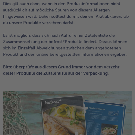
Dies gilt auch dann, wenn in den Produktinformationen nicht
alle Brot & Brötchen
alle Für die Heißluftfritteuse
ausdrücklich auf mögliche Spuren von diesem Allergen
Kuchen & Torten
bofrost*free
hingewiesen wird. Daher solltest du mit deinem Arzt abklären, ob
du unsere Produkte verzehren darfst.
alle Kuchen & Torten
alle bofrost*free
Süßspeisen
bofrost*high Protein
Es ist möglich, dass sich nach Aufruf einer Zutatenliste die
alle Süßspeisen
alle bofrost*high Protein
Zusammensetzung der bofrost*Produkte ändert. Daraus können
Obst
bofrost*plus.
sich im Einzelfall Abweichungen zwischen dem angebotenen
Produkt und den online bereitgestellten Informationen ergeben.
alle Obst
alle bofrost*plus.
Wein & Spirituosen
Bitte überprüfe aus diesem Grund immer vor dem Verzehr
dieser Produkte die Zutatenliste auf der Verpackung.
alle Wein & Spirituosen
Küchenutensilien
alle Küchenutensilien