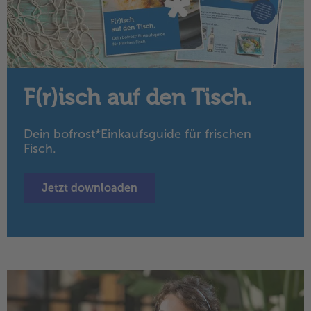
Weiterempfehlen & profitiere
F(r)isch auf den Tisch.
Dein bofrost*Einkaufsguide für frischen
Fisch.
Jetzt downloaden