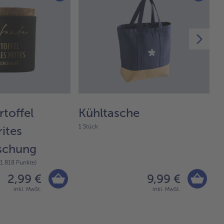
rtoffel
Kühltasche
A
1 Stück
ites
M
65
schung
 1.818 Punkte)
2,99 €
9,99 €
inkl. MwSt.
inkl. MwSt.