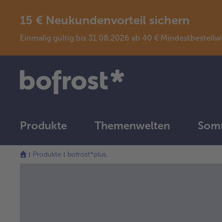
15 € Neukundenvorteil sichern
Einmalig gültig bis 31.08.2026 ab 40 € Mindestbeste
Produkte
Themenwelten
Somm
Produkte
bofrost*plus.