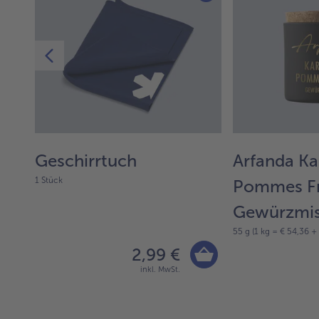
Geschirrtuch
Arfanda Ka
1 Stück
Pommes Fr
Gewürzmi
55 g (1 kg = € 54,36 +
2,99 €
inkl. MwSt.