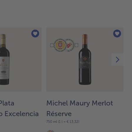
Plata
Michel Maury Merlot
B
8 
o Excelencia
Réserve
13
750 ml (1 l = € 13,32)