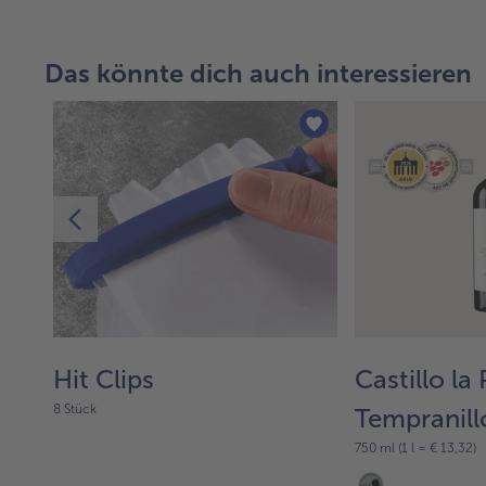
Das könnte dich auch interessieren
ch-
Hit Clips
Castillo la 
8 Stück
Tempranill
€
750 ml (1 l = € 13,32)