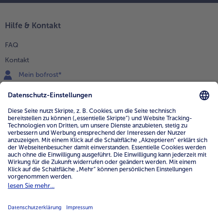
Hilfe & Kontakt
FAQ
Kontakt
Mein bofrost*
www.bofrost.de
service@bofrost.de
0800 - 000 19 18
Mo.-Fr.: 7-21 Uhr Sa: 8-16 Uhr
Service
Unternehmen
Über uns