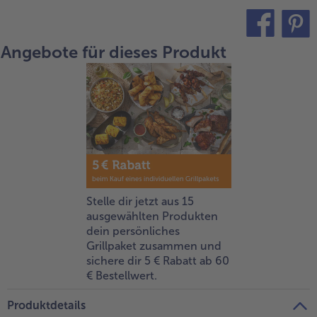
alle Brot & Brötchen
alle Für die Heißluftfritteuse
Kuchen & Torten
bofrost*free
Angebote für dieses Produkt
teilen
pin it
alle Kuchen & Torten
alle bofrost*free
Süßspeisen
bofrost*high Protein
alle Süßspeisen
alle bofrost*high Protein
Obst
bofrost*plus.
alle Obst
alle bofrost*plus.
Wein & Spirituosen
alle Wein & Spirituosen
Küchenutensilien
Stelle dir jetzt aus 15
ausgewählten Produkten
alle Küchenutensilien
dein persönliches
Grillpaket zusammen und
sichere dir 5 € Rabatt ab 60
€ Bestellwert.
Produktdetails