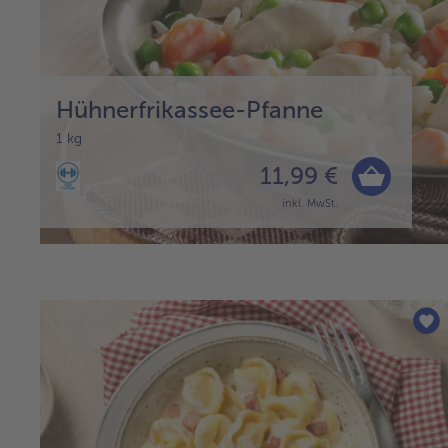
Hühnerfrikassee-Pfanne
1 kg
11,99 €
inkl. MwSt.