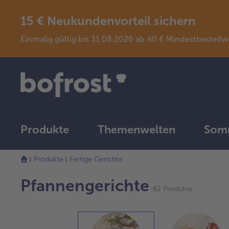
15 € Neukundenvorteil sichern
Einmalig gültig bis 31.08.2026 ab 40 € Mindestbeste
Produkte
Themenwelten
Somm
Die
Produkte
Fertige Gerichte
Liste
wurde
Pfannengerichte
erfolgreich
62 Produkte
aktualisiert