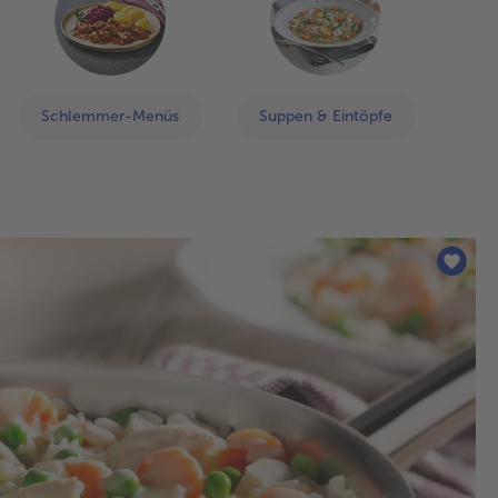
befinden
sich
62
Artikel
in
Schlemmer-Menüs
Suppen & Eintöpfe
der
Liste.