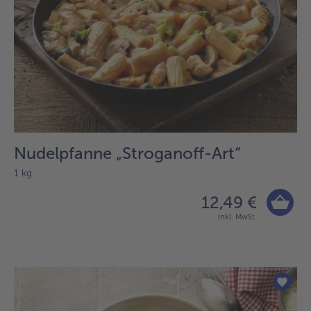
Nudelpfanne „Stroganoff-Art“
1 kg
12,49 €
inkl. MwSt.