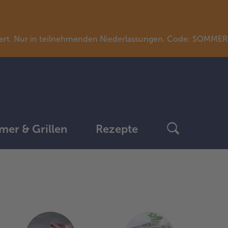
llwert. Nur in teilnehmenden Niederlassungen. Code: SOMME
er & Grillen
Rezepte
weiter
mit
der
Artikel-
Übersicht.
Es