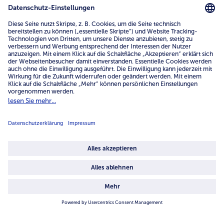
www.bofrost.de
service@bofrost.de
0800 - 000 19 18
Mo.-Fr.: 7-21 Uhr Sa: 8-16 Uhr
Service
Unternehmen
Über uns