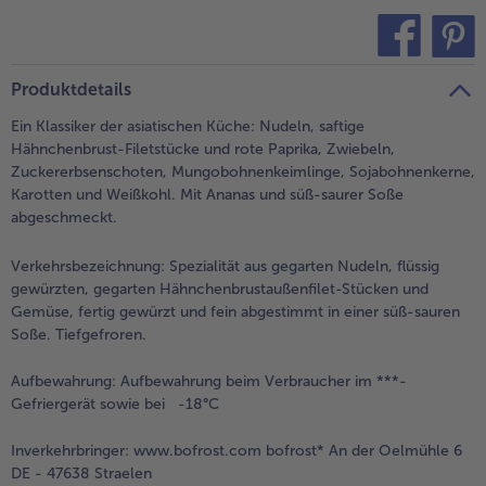
alle Brot & Brötchen
alle Für die Heißluftfritteuse
Kuchen & Torten
bofrost*free
teilen
pin it
alle Kuchen & Torten
alle bofrost*free
Produktdetails
Süßspeisen
bofrost*high Protein
Ein Klassiker der asiatischen Küche: Nudeln, saftige
alle Süßspeisen
alle bofrost*high Protein
Hähnchenbrust-Filetstücke und rote Paprika, Zwiebeln,
Obst
bofrost*plus.
Zuckererbsenschoten, Mungobohnenkeimlinge, Sojabohnenkerne,
Karotten und Weißkohl. Mit Ananas und süß-saurer Soße
alle Obst
alle bofrost*plus.
abgeschmeckt.
Wein & Spirituosen
Verkehrsbezeichnung:
Spezialität aus gegarten Nudeln, flüssig
alle Wein & Spirituosen
gewürzten, gegarten Hähnchenbrustaußenfilet-Stücken und
Küchenutensilien
Gemüse, fertig gewürzt und fein abgestimmt in einer süß-sauren
Soße. Tiefgefroren.
alle Küchenutensilien
Aufbewahrung:
Aufbewahrung beim Verbraucher im ***-
Gefriergerät sowie bei -18°C
Inverkehrbringer:
www.bofrost.com bofrost* An der Oelmühle 6
DE - 47638 Straelen