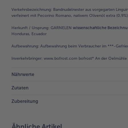
Verkehrsbezeichnung:
Bandnudelnester aus vorgegarten Lingu
verfeinert mit Pecorino Romano, nativem Olivenöl extra (0,9%),
Herkunft / Ursprung:
GARNELEN
wissenschaftliche Bezeichn
Honduras, Ecuador
Aufbewahrung:
Aufbewahrung beim Verbraucher im ***-Gefrie
Inverkehrbringer:
www.bofrost.com bofrost* An der Oelmühle 6
Nährwerte
Zutaten
Zubereitung
Ähnliche Artikel