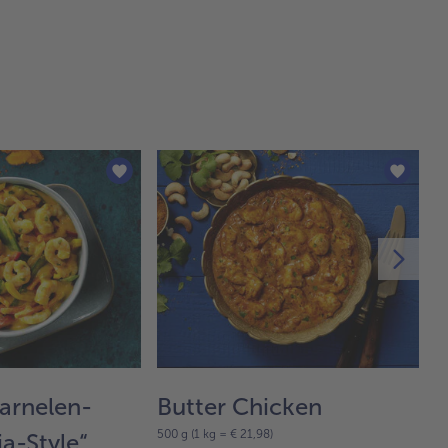
rnelen-
Butter Chicken
W
500 g (1 kg = € 21,98)
a-Style“
Z