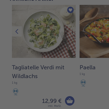
Tagliatelle Verdi mit
Paella
1 kg
Wildlachs
1 kg
12,99 €
inkl. MwSt.