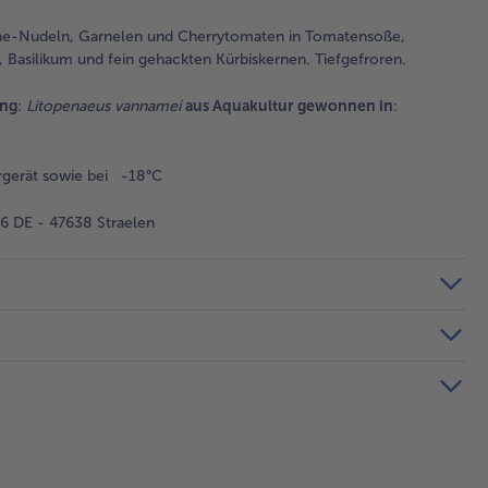
ine-Nudeln, Garnelen und Cherrytomaten in Tomatensoße,
 Basilikum und fein gehackten Kürbiskernen. Tiefgefroren.
ung
:
Litopenaeus vannamei
aus Aquakultur gewonnen in
:
rgerät sowie bei -18°C
 DE - 47638 Straelen