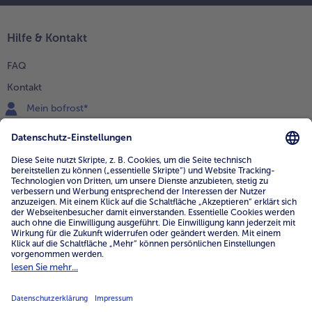
Hilfe & Kontakt
FAQ
Kontakt
Mein bofrost*
www.bofrost.de
service@bofrost.de
0800 - 000 19 18
Mo.-Fr.: 7-21 Uhr Sa: 8-16 Uhr
Service
Unternehmen
Über uns