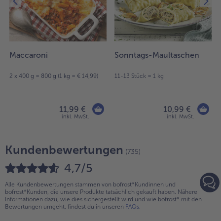
Maccaroni
Sonntags-Maultaschen
2 x 400 g = 800 g (1 kg = € 14,99)
11-13 Stück = 1 kg
11,99 €
10,99 €
inkl. MwSt.
inkl. MwSt.
Kundenbewertungen
(735)
4,7/5
Alle Kundenbewertungen stammen von bofrost*Kundinnen und
bofrost*Kunden, die unsere Produkte tatsächlich gekauft haben. Nähere
Informationen dazu, wie dies sichergestellt wird und wie bofrost* mit den
Bewertungen umgeht, findest du in unseren
FAQs
.