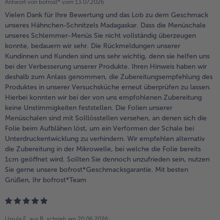
Antwort von bofrost* vom
13.07.2026
Vielen Dank für Ihre Bewertung und das Lob zu dem Geschmack
unseres Hähnchen-Schnitzels Madagaskar. Dass die Menüschale
unseres Schlemmer-Menüs Sie nicht vollständig überzeugen
konnte, bedauern wir sehr. Die Rückmeldungen unserer
Kundinnen und Kunden sind uns sehr wichtig, denn sie helfen uns
bei der Verbesserung unserer Produkte. Ihren Hinweis haben wir
deshalb zum Anlass genommen, die Zubereitungsempfehlung des
Produktes in unserer Versuchsküche erneut überprüfen zu lassen.
Hierbei konnten wir bei der von uns empfohlenen Zubereitung
keine Unstimmigkeiten feststellen. Die Folien unserer
Menüschalen sind mit Solllösstellen versehen, an denen sich die
Folie beim Aufblähen löst, um ein Verformen der Schale bei
Unterdruckentwicklung zu verhindern. Wir empfehlen alternativ
die Zubereitung in der Mikrowelle, bei welche die Folie bereits
1cm geöffnet wird. Sollten Sie dennoch unzufrieden sein, nutzen
Sie gerne unsere bofrost*Geschmacksgarantie. Mit besten
Grüßen, Ihr bofrost*Team
Ursula E. aus B.
schrieb am 20.06.2026: