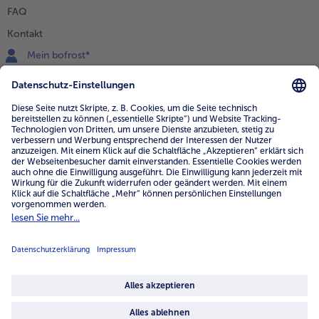
FAQ
Kontakt
Mein bofrost*
www.bofrost.de
service@bofrost.de
0800 - 000 19 18
Mo.-Fr.: 7-21 Uhr Sa: 8-16 Uhr
Service
Unternehmen
Über uns