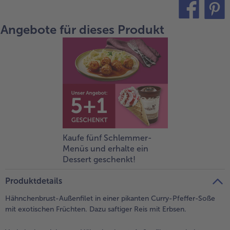
alle Brot & Brötchen
alle Für die Heißluftfritteuse
Kuchen & Torten
bofrost*free
Angebote für dieses Produkt
teilen
pin it
alle Kuchen & Torten
alle bofrost*free
Süßspeisen
bofrost*high Protein
alle Süßspeisen
alle bofrost*high Protein
Obst
bofrost*plus.
alle Obst
alle bofrost*plus.
Wein & Spirituosen
alle Wein & Spirituosen
Kaufe fünf Schlemmer-
Küchenutensilien
Menüs und erhalte ein
Dessert geschenkt!
alle Küchenutensilien
Produktdetails
Hähnchenbrust-Außenfilet in einer pikanten Curry-Pfeffer-Soße
mit exotischen Früchten. Dazu saftiger Reis mit Erbsen.