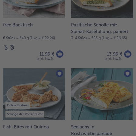
Weiterempfehlen & profitiere
free Backfisch
Pazifische Scholle mit
Spinat-Käsefüllung, paniert
6 Stück = 540 g (1 kg = € 22,20)
3-4 Stück = 525 g (1 kg = € 26,65)
11,99 €
13,99 €
inkl. MwSt.
inkl. MwSt.
Online Exklusiv
Solange der Vorrat reicht
Fish-Bites mit Quinoa
Seelachs in
Röstzwiebelpanade