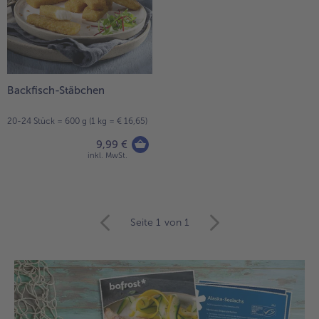
Backfisch-Stäbchen
20-24 Stück = 600 g (1 kg = € 16,65)
9,99 €
inkl. MwSt.
weiter
Seite 1
von 1
mit
der
Artikel-
Übersicht.
Es
befinden
sich