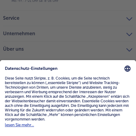
Mo.-Fr.: 7-21 Uhr Sa: 8-16 Uhr
Service
Unternehmen
Über uns
4.6/5
82541 reviews