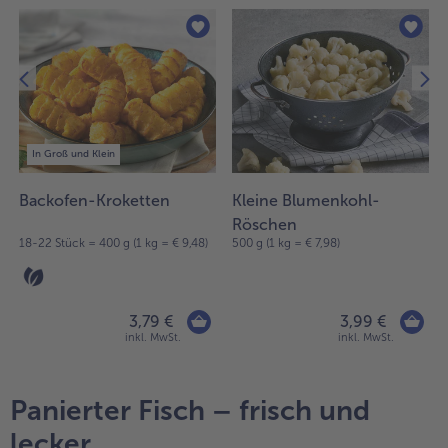
In Groß und Klein
Backofen-Kroketten
Kleine Blumenkohl-
Röschen
18-22 Stück = 400 g (1 kg = € 9,48)
500 g (1 kg = € 7,98)
3,79 €
3,99 €
inkl. MwSt.
inkl. MwSt.
Panierter Fisch – frisch und
lecker