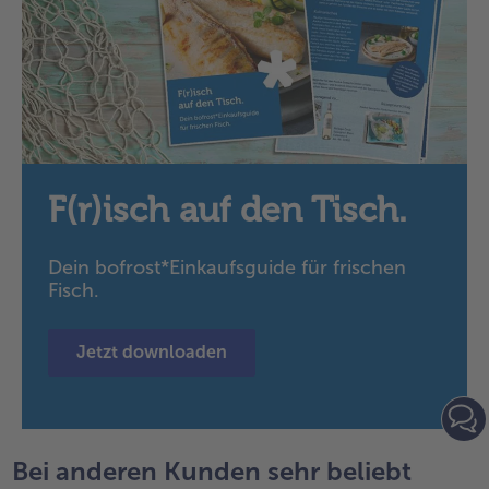
23
Artikel
in
der
Liste.
F(r)isch auf den Tisch.
Dein bofrost*Einkaufsguide für frischen
Fisch.
Jetzt downloaden
Bei anderen Kunden sehr beliebt