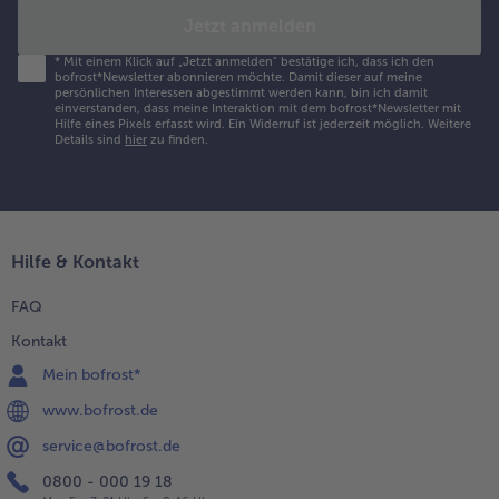
Jetzt anmelden
*
Mit einem Klick auf „Jetzt anmelden" bestätige ich, dass ich den
bofrost*Newsletter abonnieren möchte. Damit dieser auf meine
persönlichen Interessen abgestimmt werden kann, bin ich damit
einverstanden, dass meine Interaktion mit dem bofrost*Newsletter mit
Hilfe eines Pixels erfasst wird. Ein Widerruf ist jederzeit möglich.
Weitere
Details sind
hier
zu finden.
Hilfe & Kontakt
FAQ
Kontakt
Mein bofrost*
www.bofrost.de
service@bofrost.de
0800 - 000 19 18