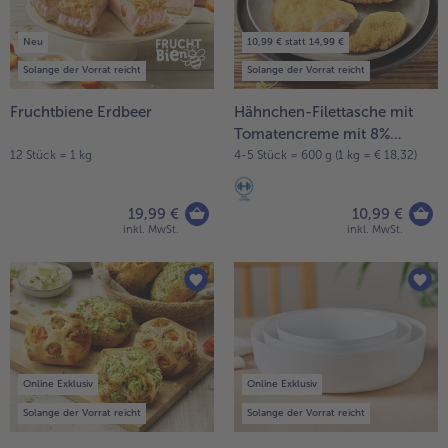
alle Brot & Brötchen
alle Für die Heißluftfritteuse
Kuchen & Torten
bofrost*free
Neu
10,99 € statt 14,99 €
Solange der Vorrat reicht
Solange der Vorrat reicht
alle Kuchen & Torten
alle bofrost*free
Süßspeisen
bofrost*high Protein
Fruchtbiene Erdbeer
Hähnchen-Filettasche mit
Tomatencreme mit 8%
alle Süßspeisen
alle bofrost*high Protein
Flüssigwürzung
Obst
bofrost*plus.
12 Stück = 1 kg
4-5 Stück = 600 g (1 kg = € 18,32)
alle Obst
alle bofrost*plus.
19,99 €
10,99 €
Wein & Spirituosen
inkl. MwSt.
inkl. MwSt.
alle Wein & Spirituosen
Küchenutensilien
alle Küchenutensilien
Online Exklusiv
Online Exklusiv
Solange der Vorrat reicht
Solange der Vorrat reicht