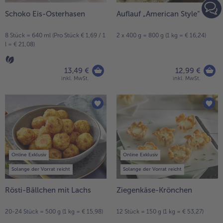
Schoko Eis-Osterhasen
Auflauf „American Style“
8 Stück = 640 ml (Pro Stück € 1,69 / 1
2 x 400 g = 800 g (1 kg = € 16,24)
l = € 21,08)
13,49 €
12,99 €
inkl. MwSt.
inkl. MwSt.
Online Exklusiv
Online Exklusiv
Solange der Vorrat reicht
Solange der Vorrat reicht
Rösti-Bällchen mit Lachs
Ziegenkäse-Krönchen
20-24 Stück = 500 g (1 kg = € 15,98)
12 Stück = 150 g (1 kg = € 53,27)