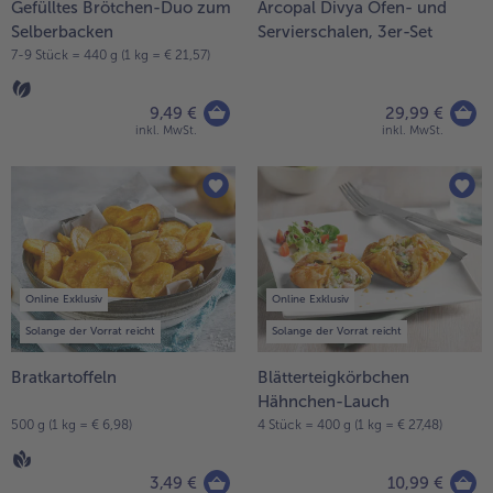
Gefülltes Brötchen-Duo zum
Arcopal Divya Ofen- und
Selberbacken
Servierschalen, 3er-Set
Weiterempfehlen & profitiere
7-9 Stück = 440 g (1 kg = € 21,57)
9,49 €
29,99 €
inkl. MwSt.
inkl. MwSt.
Online Exklusiv
Online Exklusiv
Solange der Vorrat reicht
Solange der Vorrat reicht
Bratkartoffeln
Blätterteigkörbchen
Hähnchen-Lauch
500 g (1 kg = € 6,98)
4 Stück = 400 g (1 kg = € 27,48)
3,49 €
10,99 €