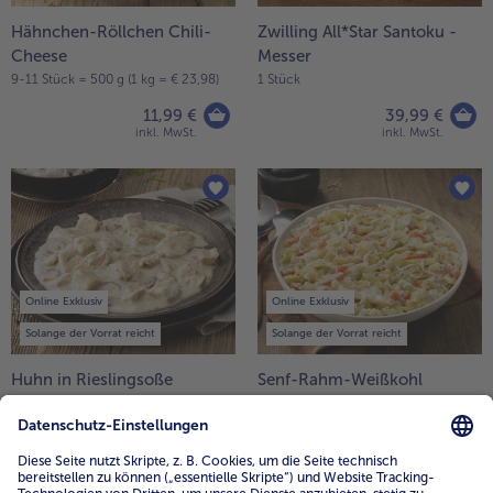
Hähnchen-Röllchen Chili-
Zwilling All*Star Santoku -
Cheese
Messer
9-11 Stück = 500 g (1 kg = € 23,98)
1 Stück
11,99 €
39,99 €
inkl. MwSt.
inkl. MwSt.
Online Exklusiv
Online Exklusiv
Solange der Vorrat reicht
Solange der Vorrat reicht
Huhn in Rieslingsoße
Senf-Rahm-Weißkohl
2 x 250 g = 500 g (1 kg = € 19,98)
600 g (1 kg = € 8,32)
9,99 €
4,99 €