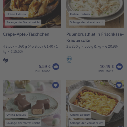
Online Exklusiv
Online Exklusiv
Solange der Vorrat reicht
Solange der Vorrat reicht
Crêpe-Apfel-Täschchen
Putenbrustfilet in Frischkäse-
Kräutersoße
4 Stück = 360 g (Pro Stück € 1,40 / 1
2 x 250 g = 500 g (1 kg = € 20,98)
kg = € 15,53)
5,59 €
10,49 €
inkl. MwSt.
inkl. MwSt.
Online Exklusiv
Online Exklusiv
Solange der Vorrat reicht
Solange der Vorrat reicht