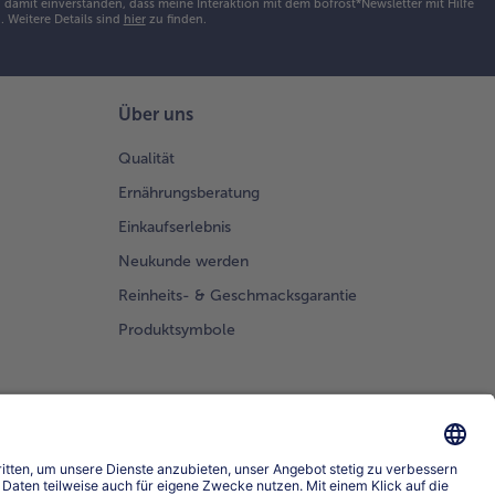
damit einverstanden, dass meine Interaktion mit dem bofrost*Newsletter mit Hilfe
h.
Weitere Details sind
hier
zu finden.
Über uns
Qualität
Ernährungsberatung
Einkaufserlebnis
Neukunde werden
Reinheits- & Geschmacksgarantie
Produktsymbole