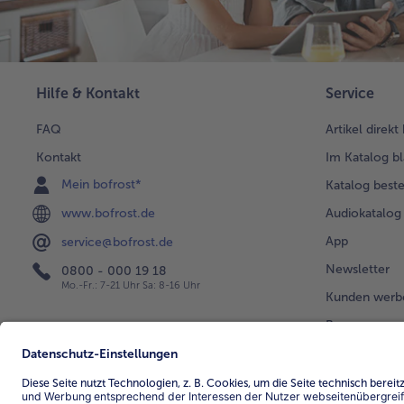
Hilfe & Kontakt
Service
FAQ
Artikel direkt
Kontakt
Im Katalog bl
Mein bofrost*
Katalog beste
www.bofrost.de
Audiokatalog
App
service@bofrost.de
Newsletter
0800 - 000 19 18
Mo.-Fr.: 7-21 Uhr Sa: 8-16 Uhr
Kunden werb
Bonusprogra