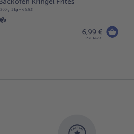
Backofen Kringel Frites
Kl
1200 g (1 kg = € 5,83)
500 g 
6,99 €
inkl. MwSt.