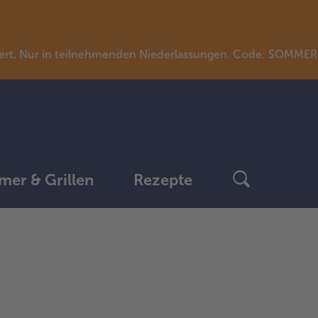
llwert. Nur in teilnehmenden Niederlassungen. Code: SOMME
er & Grillen
Rezepte
weiter
mit
der
Artikel-
Übersicht.
Es