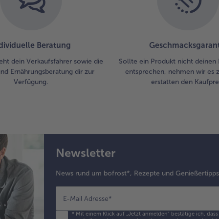
dividuelle Beratung
Geschmacksgarant
eht dein Verkaufsfahrer sowie die
Sollte ein Produkt nicht deinen
und Ernährungsberatung dir zur
entsprechen, nehmen wir es 
Verfügung.
erstatten den Kaufprei
Newsletter
News rund um bofrost*, Rezepte und Genießertipp
E-Mail Adresse
*
*
Mit einem Klick auf „Jetzt anmelden" bestätige ich, das