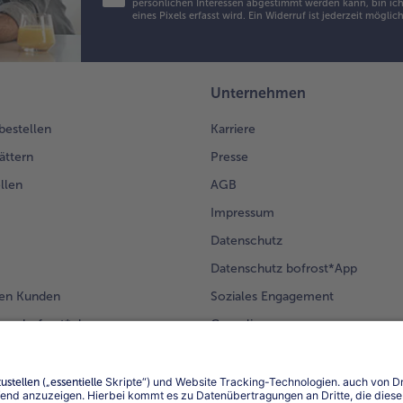
persönlichen Interessen abgestimmt werden kann, bin ich 
eines Pixels erfasst wird. Ein Widerruf ist jederzeit möglic
Unternehmen
 bestellen
Karriere
ättern
Presse
llen
AGB
Impressum
Datenschutz
Datenschutz bofrost*App
en Kunden
Soziales Engagement
mm bofrost*plus.
Compliance
Für Lieferanten
Barrierefreiheit