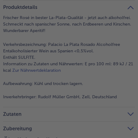
teilen
pin it
alle Brot & Brötchen
alle Für die Heißluftfritteuse
Produktdetails
Kuchen & Torten
bofrost*free
Frischer Rosé in bester La-Plata-Qualität - jetzt auch alkoholfrei.
alle Kuchen & Torten
alle bofrost*free
Schmeckt nach spanischer Sonne, nach Erdbeeren und Kirschen.
Süßspeisen
bofrost*high Protein
Wunderbarer Aperitif!
alle Süßspeisen
alle bofrost*high Protein
Verkehrsbezeichnung:
Palacio La Plata Rosado Alcoholfree
Obst
bofrost*plus.
Entalkoholisierter Wein aus Spanien <0,5%vol.
Enthält SULFITE.
alle Obst
alle bofrost*plus.
Information zu Zutaten und Nährwerten: E pro 100 ml: 89 kJ / 21
Wein & Spirituosen
kcal
Zur Nährwertdeklaration
alle Wein & Spirituosen
Aufbewahrung:
Kühl und trocken lagern.
Küchenutensilien
Inverkehrbringer:
Rudolf Müller GmbH, Zell, Deutschland
alle Küchenutensilien
Zutaten
Zubereitung