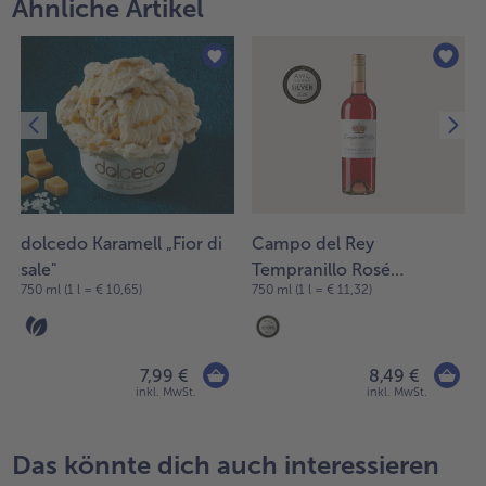
Ähnliche Artikel
Weiterempfehlen & profitiere
dolcedo Karamell „Fior di
Campo del Rey
sale"
Tempranillo Rosé
750 ml (1 l = € 10,65)
750 ml (1 l = € 11,32)
Excelencia
7,99 €
8,49 €
inkl. MwSt.
inkl. MwSt.
Das könnte dich auch interessieren