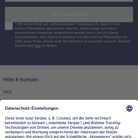
Jetzt anmelden
*
Mit einem Klick auf „Jetzt anmelden" bestätige ich, dass ich den
bofrost*Newsletter abonnieren möchte. Damit dieser auf meine
persönlichen Interessen abgestimmt werden kann, bin ich damit
einverstanden, dass meine Interaktion mit dem bofrost*Newsletter mit
Hilfe eines Pixels erfasst wird. Ein Widerruf ist jederzeit möglich.
Weitere
Details sind
hier
zu finden.
Hilfe & Kontakt
FAQ
Kontakt
Mein bofrost*
www.bofrost.de
service@bofrost.de