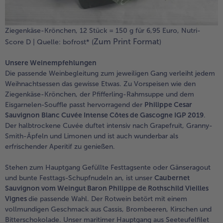
Ziegenkäse-Krönchen, 12 Stück = 150 g für 6,95 Euro, Nutri-
Zum Print Format
Score D | Quelle: bofrost* (
)
Unsere Weinempfehlungen
Die passende Weinbegleitung zum jeweiligen Gang verleiht jedem
Weihnachtsessen das gewisse Etwas. Zu Vorspeisen wie den
Ziegenkäse-Krönchen, der Pfifferling-Rahmsuppe und dem
Eisgarnelen-Souffle passt hervorragend der
Philippe Cesar
Sauvignon Blanc Cuvée Intense Côtes de Gascogne IGP 2019
.
Der halbtrockene Cuvée duftet intensiv nach Grapefruit, Granny-
Smith-Äpfeln und Limonen und ist auch wunderbar als
erfrischender Aperitif zu genießen.
Stehen zum Hauptgang Gefüllte Festtagsente oder Gänseragout
und bunte Festtags-Schupfnudeln an, ist unser
Caubernet
Sauvignon vom Weingut Baron Philippe de Rothschild Vieilles
Vignes
die passende Wahl. Der Rotwein betört mit einem
vollmundigen Geschmack aus Cassis, Brombeeren, Kirschen und
Bitterschokolade. Unser maritimer Hauptgang aus Seeteufelfilet