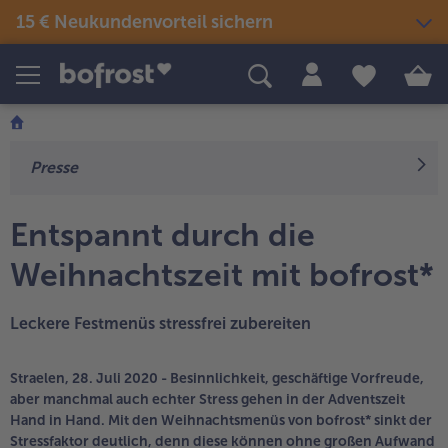
15 € Neukundenvorteil sichern
Produkte
Themenwelten
Rezepte
Snacks & kleine Gerichte
Eis
Sommer & Grillen
Presse
alle Snacks & kleine Gerichte
Fisch & Meeresfrüchte
alle Eis
alle Sommer & Grillen
alle Fisch & Meeresfrüchte
Fertige Gerichte
Picknick
Klassiker neu entdeckt
Entspannt durch die
alle Klassiker neu entdeckt
Festliches
alle Fertige Gerichte
alle Picknick
Weihnachtszeit mit bofrost*
Fisch & Meeresfrüchte
Neuheiten
alle Festliches
Für Kinder
alle Fisch & Meeresfrüchte
alle Neuheiten
alle Für Kinder
Leckere Festmenüs stressfrei zubereiten
Süßes & Desserts
Gemüse
Angebote
alle Süßes & Desserts
Fertiges verfeinert
alle Gemüse
alle Angebote
Straelen, 28. Juli 2020 - Besinnlichkeit, geschäftige Vorfreude,
Fleisch
Bestseller
alle Fertiges verfeinert
aber manchmal auch echter Stress gehen in der Adventszeit
Hand in Hand. Mit den Weihnachtsmenüs von bofrost* sinkt der
alle Fleisch
alle Bestseller
Stressfaktor deutlich, denn diese können ohne großen Aufwand