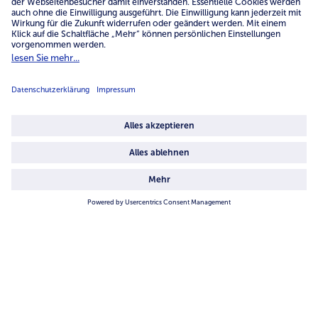
4.6/5
82442 reviews
Land / Sprache wählen