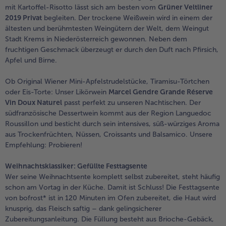
mit Kartoffel-Risotto lässt sich am besten vom
Grüner Veltliner
2019 Privat
begleiten. Der trockene Weißwein wird in einem der
ältesten und berühmtesten Weingütern der Welt, dem Weingut
Stadt Krems in Niederösterreich gewonnen. Neben dem
fruchtigen Geschmack überzeugt er durch den Duft nach Pfirsich,
Apfel und Birne.
Ob Original Wiener Mini-Apfelstrudelstücke, Tiramisu-Törtchen
oder Eis-Torte: Unser Likörwein
Marcel Gendre Grande Réserve
Vin Doux Naturel
passt perfekt zu unseren Nachtischen. Der
südfranzösische Dessertwein kommt aus der Region Languedoc
Roussillon und besticht durch sein intensives, süß-würziges Aroma
aus Trockenfrüchten, Nüssen, Croissants und Balsamico. Unsere
Empfehlung: Probieren!
Weihnachtsklassiker: Gefüllte Festtagsente
Wer seine Weihnachtsente komplett selbst zubereitet, steht häufig
schon am Vortag in der Küche. Damit ist Schluss! Die Festtagsente
von bofrost* ist in 120 Minuten im Ofen zubereitet, die Haut wird
knusprig, das Fleisch saftig – dank gelingsicherer
Zubereitungsanleitung. Die Füllung besteht aus Brioche-Gebäck,