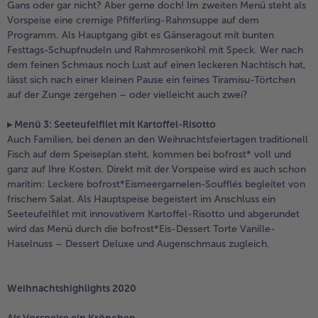
Gans oder gar nicht? Aber gerne doch! Im zweiten Menü steht als
alle Brot & Brötchen
alle Für die Heißluftfritteuse
Vorspeise eine cremige Pfifferling-Rahmsuppe auf dem
Kuchen & Torten
bofrost*free
Programm. Als Hauptgang gibt es Gänseragout mit bunten
Festtags-Schupfnudeln und Rahmrosenkohl mit Speck. Wer nach
alle Kuchen & Torten
alle bofrost*free
dem feinen Schmaus noch Lust auf einen leckeren Nachtisch hat,
Süßspeisen
bofrost*high Protein
lässt sich nach einer kleinen Pause ein feines Tiramisu-Törtchen
auf der Zunge zergehen – oder vielleicht auch zwei?
alle Süßspeisen
alle bofrost*high Protein
Obst
bofrost*plus.
▸ Menü 3: Seeteufelfilet mit Kartoffel-Risotto
Auch Familien, bei denen an den Weihnachtsfeiertagen traditionell
alle Obst
alle bofrost*plus.
Wein & Spirituosen
Fisch auf dem Speiseplan steht, kommen bei bofrost* voll und
ganz auf Ihre Kosten. Direkt mit der Vorspeise wird es auch schon
alle Wein & Spirituosen
maritim: Leckere bofrost*Eismeergarnelen-Soufflés begleitet von
Küchenutensilien
frischem Salat. Als Hauptspeise begeistert im Anschluss ein
Seeteufelfilet mit innovativem Kartoffel-Risotto und abgerundet
alle Küchenutensilien
wird das Menü durch die bofrost*Eis-Dessert Torte Vanille-
Haselnuss – Dessert Deluxe und Augenschmaus zugleich.
Weihnachtshighlights 2020