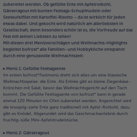
Geflügel
Online Exklusiv
zubereitet werden. Ob gefüllte Ente mit Apfelrotkohl,
Gänseragout mit bunten Festtags-Schupfnudeln oder
alle Geflügel
alle Online Exklusiv
Seeteufelfilet mit Kartoffel-Risotto – da ist wirklich für jeden
Fleischersatz
Länderküche
etwas dabei. Und gekocht wird natürlich am allerliebsten in
Gesellschaft, denn besonders schön ist es, die Vorfreude auf das
alle Fleischersatz
alle Länderküche
Fest mit seinen Liebsten zu teilen!
Pizza
Vegetarisch & Vegan
Entdecke köstliche Rezepte
Mit diesen drei Menüvorschlägen und Weihnachts-Highlights
begleitet bofrost* alle Familien- und Hobbyköche entspannt
alle Pizza
alle Vegetarisch & Vegan
durch eine genussvolle Weihnachtszeit:
Snacks
BIO
▸ Menü 1: Gefüllte Festtagsente
alle Snacks
alle BIO
Kartoffelprodukte
Kids-Produkte
Im ersten bofrost*Festmenü dreht sich alles um eine klassische
Weihnachtsspeise: die Ente. Als Entrée gibt es kleine Ziegenkäse-
alle Kartoffelprodukte
alle Kids-Produkte
Krönchen mit Salat, bevor das Weihnachtsgericht auf den Tisch
Beilagen & Saucen
Schoko-Genuss
kommt. Die Gefüllte Festtagsente von bofrost* kann in gerade
einmal 120 Minuten im Ofen zubereitet werden. Angerichtet wird
alle Beilagen & Saucen
alle Schoko-Genuss
die knusprig-zarte Ente ganz traditionell mit Apfel-Rotkohl, dazu
Suppeneinlagen
Confiserie & Feinkost
gibt es Knödel. Abgerundet wird das Geschmackserlebnis durch
fruchtig-süße Mini-Apfelstrudelstücke.
alle Suppeneinlagen
alle Confiserie & Feinkost
Brot & Brötchen
Für die Heißluftfritteuse
▸ Menü 2: Gänseragout