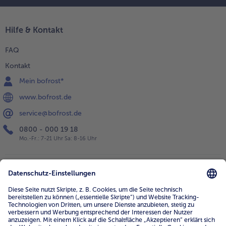
Hilfe & Kontakt
FAQ
Kontakt
Mein bofrost*
www.bofrost.de
service@bofrost.de
0800 - 000 19 18
Mo.-Fr.: 7-21 Uhr Sa: 8-16 Uhr
Service
Unternehmen
Über uns