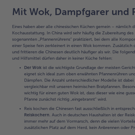
Mit Wok, Dampfgarer und 
Eines haben aber alle chinesischen Küchen gemein – nämlich d
Kochausstattung. In China wird sehr häufig die Zubereitung des
sogenannten „Pfannenrührens“ praktiziert, bei dem alle Komp
einer Speise fein zerkleinert in einen Wok kommen. Zusätzlic
und frittieren die Chinesen deutlich häufiger als wir. Die folge
und Hilfsmittel dürfen daher in keiner Küche fehlen:
Der Wok
ist die wichtigste Grundlage der meisten Gerich
eignet sich ideal zum oben erwähnten Pfannenrühren u
Dämpfen. Die Anzahl unterschiedlicher Modelle ist dabei
vergleichbar mit unseren heimischen Bratpfannen. Beson
wichtig für einen guten Wok ist, dass dieser wie eine guss
Pfanne zunächst richtig „eingebrannt“ wird.
Reis kochen die Chinesen fast ausschließlich in entsprec
Reiskochern
. Auch in deutschen Haushalten ist der Reis
immer mehr auf dem Vormarsch, denn die vielen Vorteile
zusätzlichen Platz auf dem Herd, kein Anbrennen oder Pr