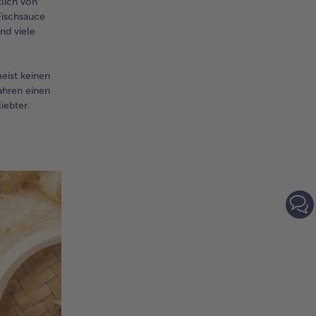
lich von
Fischsauce
nd viele
eist keinen
Jahren einen
iebter.