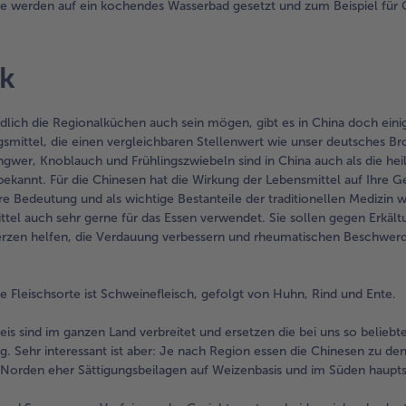
se werden auf ein kochendes Wasserbad gesetzt und zum Beispiel fü
ok
dlich die Regionalküchen auch sein mögen, gibt es in China doch eini
mittel, die einen vergleichbaren Stellenwert wie unser deutsches Br
gwer, Knoblauch und Frühlingszwiebeln sind in China auch als die hei
bekannt. Für die Chinesen hat die Wirkung der Lebensmittel auf Ihre G
e Bedeutung und als wichtige Bestanteile der traditionellen Medizin 
ttel auch sehr gerne für das Essen verwendet. Sie sollen gegen Erkäl
rzen helfen, die Verdauung verbessern und rheumatischen Beschwer
te Fleischsorte ist Schweinefleisch, gefolgt von Huhn, Rind und Ente.
is sind im ganzen Land verbreitet und ersetzen die bei uns so beliebte
dig. Sehr interessant ist aber: Je nach Region essen die Chinesen zu de
Norden eher Sättigungsbeilagen auf Weizenbasis und im Süden haupts