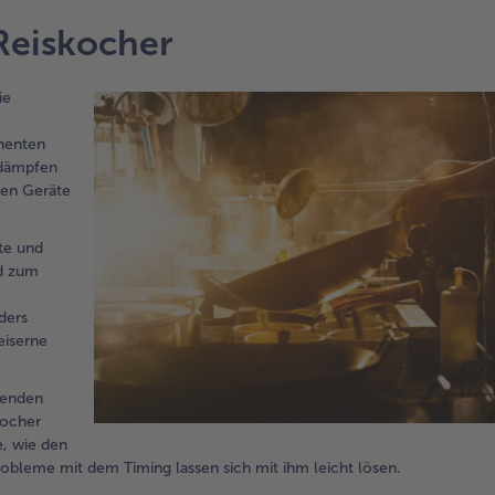
Reiskocher
ie
onenten
h dämpfen
nden Geräte
te und
nd zum
ders
eiserne
henden
kocher
, wie den
obleme mit dem Timing lassen sich mit ihm leicht lösen.