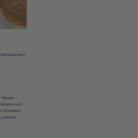
 chinesisches
 dieses
Verzehr von
um könnten
h jedoch