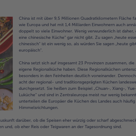
China ist mit über 9,5 Millionen Quadratkilometern Fläche f
wie Europa und hat mit 1,4 Milliarden Einwohnern auch ann
doppelt so viele Einwohner. Wenig verwunderlich ist daher, 
eine chinesische Küche“ gar nicht gibt. Zu sagen „heute esse
chinesisch“ ist ein wenig so, als würden Sie sagen „heute gib
europäisch“.
China setzt sich auf insgesamt 23 Provinzen zusammen, die a
eigene Regionalküche haben. Diese Regionalküchen untersc
besonders in den Feinheiten deutlich voneinander. Dennoch
acht der regional- und traditionsgeprägten Küchen landeswe
durchgesetzt. Sie heißen zum Beispiel „Chuan-, Xiang-, Yue
Luküche“ und sind in Zentraleuropa meist nur wenig bekann
unterteilen die Europäer die Küchen des Landes auch häufig 
Himmelsrichtungen.
Auskunft darüber, ob die Speisen eher würzig oder scharf abgeschmeck
n und, ob eher Reis oder Teigwaren an der Tagesordnung sind.