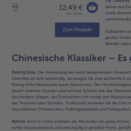
Die Gewürze 
12,49 €
denen aus Zen
sowie Bohnenp
inkl. MwSt.
unterschiedli
Zum Produkt
Süßspeisen un
großen Stelle
Wandel und s
Chinesische Klassiker – Es 
Peking-Ente.
Die Herstellung des wohl bekanntesten chinesisc
Gerichtes ist sehr aufwendig, weswegen Sie eine authentisch zu
Peking-Ente hierzulande kaum bekommen. Der Herstellungspr
dauert mehrere Stunden und umfasst Schritte wie das Überbrü
kochendem Wasser, das Einstreichen mit Honig und Malzzucke
das Trocknen über Stunden. Traditionell servieren Sie die Ente m
hauchdünnen Pfannkuchen, Frühlingszwiebeln und Salatgurken.
Rührei.
Auch in China schätzen die Menschen ein gutes Rührei. E
echte Hausmannskost und wird häufig in gerollter Form, gefüllt