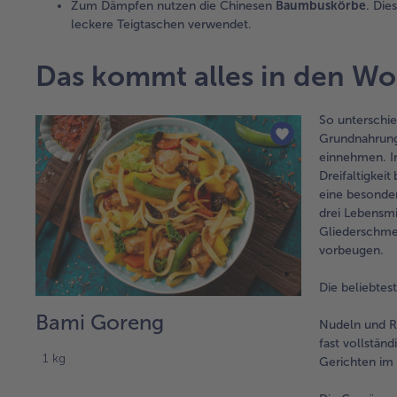
Zum Dämpfen nutzen die Chinesen
Baumbuskörbe
. Die
leckere Teigtaschen verwendet.
Das kommt alles in den W
So unterschie
Grundnahrungs
einnehmen. In
Dreifaltigkeit
eine besonder
drei Lebensmi
Gliederschme
vorbeugen.
Die beliebtes
Bami Goreng
Nudeln und Re
fast vollstän
1 kg
Gerichten im 