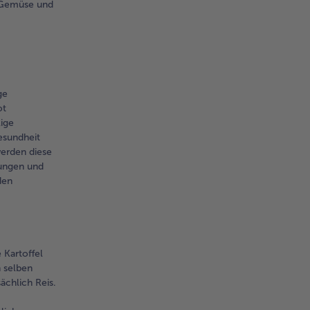
r Gemüse und
ge
ot
lige
esundheit
werden diese
tungen und
den
 Kartoffel
n selben
ächlich Reis.