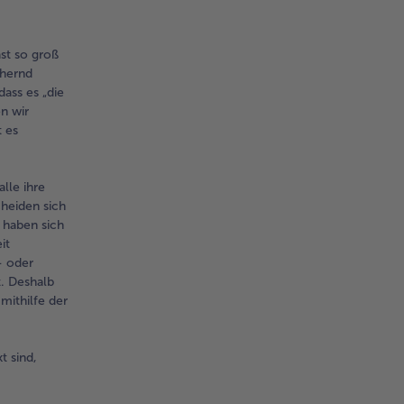
ast so groß
ähernd
dass es „die
n wir
t es
lle ihre
heiden sich
 haben sich
it
- oder
t. Deshalb
mithilfe der
t sind,