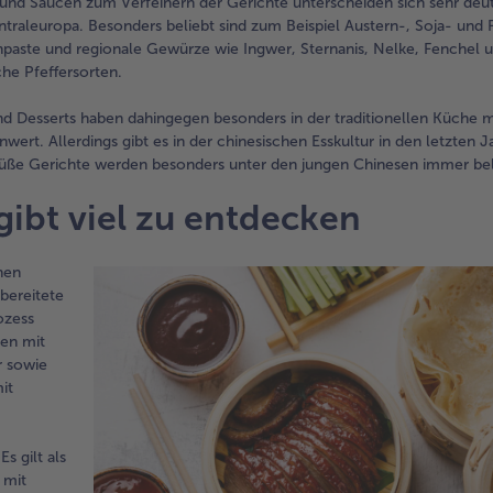
und Saucen zum Verfeinern der Gerichte unterscheiden sich sehr deut
traleuropa. Besonders beliebt sind zum Beispiel Austern-, Soja- und 
aste und regionale Gewürze wie Ingwer, Sternanis, Nelke, Fenchel u
che Pfeffersorten.
d Desserts haben dahingegen besonders in der traditionellen Küche m
nwert. Allerdings gibt es in der chinesischen Esskultur in den letzten 
üße Gerichte werden besonders unter den jungen Chinesen immer bel
gibt viel zu entdecken
hen
bereitete
ozess
hen mit
r sowie
it
s gilt als
 mit