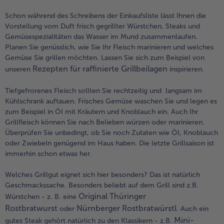
Schon während des Schreibens der Einkaufsliste lässt Ihnen die
Vorstellung vom Duft frisch gegrillter Würstchen, Steaks und
Gemüsespezialitäten das Wasser im Mund zusammenlaufen.
Planen Sie genüsslich, wie Sie Ihr Fleisch marinieren und welches
Gemüse Sie grillen möchten. Lassen Sie sich zum Beispiel von
Rezepten für raffinierte Grillbeilagen
unseren
inspirieren.
Tiefgefrorenes Fleisch sollten Sie rechtzeitig und langsam im
Kühlschrank auftauen. Frisches Gemüse waschen Sie und legen es
zum Beispiel in Öl mit Kräutern und Knoblauch ein. Auch Ihr
Grillfleisch können Sie nach Belieben würzen oder marinieren.
Überprüfen Sie unbedingt, ob Sie noch Zutaten wie Öl, Knoblauch
oder Zwiebeln genügend im Haus haben. Die letzte Grillsaison ist
immerhin schon etwas her.
Welches Grillgut eignet sich hier besonders? Das ist natürlich
Geschmackssache. Besonders beliebt auf dem Grill sind z.B.
Original Thüringer
Würstchen - z. B. eine
Rostbratwurst
Nürnberger Rostbratwürstl
oder
. Auch ein
Mini-
gutes Steak gehört natürlich zu den Klassikern - z.B.