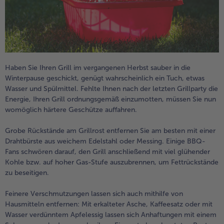
alle Brot & Brötchen
alle Für die Heißluftfritteuse
Kuchen & Torten
bofrost*free
alle Kuchen & Torten
alle bofrost*free
Süßspeisen
bofrost*high Protein
Haben Sie Ihren Grill im vergangenen Herbst sauber in die
alle Süßspeisen
alle bofrost*high Protein
Obst
bofrost*plus.
Winterpause geschickt, genügt wahrscheinlich ein Tuch, etwas
Wasser und Spülmittel. Fehlte Ihnen nach der letzten Grillparty die
alle Obst
alle bofrost*plus.
Energie, Ihren Grill ordnungsgemäß einzumotten, müssen Sie nun
Wein & Spirituosen
womöglich härtere Geschütze auffahren.
alle Wein & Spirituosen
Grobe Rückstände am Grillrost entfernen Sie am besten mit einer
Küchenutensilien
Drahtbürste aus weichem Edelstahl oder Messing. Einige BBQ-
Fans schwören darauf, den Grill anschließend mit viel glühender
alle Küchenutensilien
Kohle bzw. auf hoher Gas-Stufe auszubrennen, um Fettrückstände
zu beseitigen.
Feinere Verschmutzungen lassen sich auch mithilfe von
Hausmitteln entfernen: Mit erkalteter Asche, Kaffeesatz oder mit
Wasser verdünntem Apfelessig lassen sich Anhaftungen mit einem