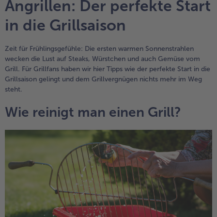
Angrillen: Der perfekte Start
Geflügel
Online Exklusiv
in die Grillsaison
alle Geflügel
alle Online Exklusiv
Fleischersatz
Länderküche
Zeit für Frühlingsgefühle: Die ersten warmen Sonnenstrahlen
alle Fleischersatz
alle Länderküche
wecken die Lust auf Steaks, Würstchen und auch Gemüse vom
Pizza
Vegetarisch & Vegan
Entdecke köstliche Rezepte
Grill. Für Grillfans haben wir hier Tipps wie der perfekte Start in die
Grillsaison gelingt und dem Grillvergnügen nichts mehr im Weg
alle Pizza
alle Vegetarisch & Vegan
Snacks
BIO
steht.
Wie reinigt man einen Grill?
alle Snacks
alle BIO
Kartoffelprodukte
Kids-Produkte
alle Kartoffelprodukte
alle Kids-Produkte
Beilagen & Saucen
Schoko-Genuss
alle Beilagen & Saucen
alle Schoko-Genuss
Suppeneinlagen
Confiserie & Feinkost
alle Suppeneinlagen
alle Confiserie & Feinkost
Brot & Brötchen
Für die Heißluftfritteuse