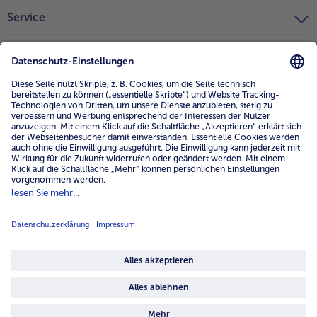
Service
Unternehmen
Über uns
4.6/5
82433 reviews