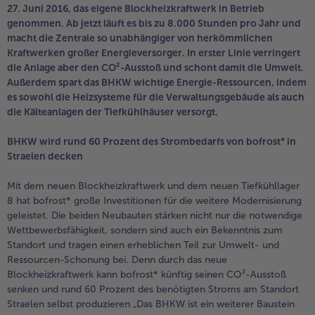
Geflügel
Online Exklusiv
27. Juni 2016, das eigene Blockheizkraftwerk in Betrieb
genommen. Ab jetzt läuft es bis zu 8.000 Stunden pro Jahr und
alle Geflügel
alle Online Exklusiv
macht die Zentrale so unabhängiger von herkömmlichen
Fleischersatz
Länderküche
Kraftwerken großer Energieversorger. In erster Linie verringert
die Anlage aber den CO²-Ausstoß und schont damit die Umwelt.
alle Fleischersatz
alle Länderküche
Außerdem spart das BHKW wichtige Energie-Ressourcen, indem
Pizza
Vegetarisch & Vegan
Entdecke köstliche Rezepte
es sowohl die Heizsysteme für die Verwaltungsgebäude als auch
die Kälteanlagen der Tiefkühlhäuser versorgt.
alle Pizza
alle Vegetarisch & Vegan
Snacks
BIO
BHKW wird rund 60 Prozent des Strombedarfs von bofrost* in
Straelen decken
alle Snacks
alle BIO
Kartoffelprodukte
Kids-Produkte
Mit dem neuen Blockheizkraftwerk und dem neuen Tiefkühllager
8 hat bofrost* große Investitionen für die weitere Modernisierung
alle Kartoffelprodukte
alle Kids-Produkte
Beilagen & Saucen
Schoko-Genuss
geleistet. Die beiden Neubauten stärken nicht nur die notwendige
Wettbewerbsfähigkeit, sondern sind auch ein Bekenntnis zum
alle Beilagen & Saucen
alle Schoko-Genuss
Standort und tragen einen erheblichen Teil zur Umwelt- und
Suppeneinlagen
Confiserie & Feinkost
Ressourcen-Schonung bei. Denn durch das neue
Blockheizkraftwerk kann bofrost* künftig seinen CO²-Ausstoß
alle Suppeneinlagen
alle Confiserie & Feinkost
senken und rund 60 Prozent des benötigten Stroms am Standort
Brot & Brötchen
Für die Heißluftfritteuse
Straelen selbst produzieren „Das BHKW ist ein weiterer Baustein