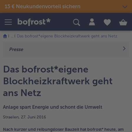
15 € Neukundenvorteil sichern
Produkte
Themenwelten
Rezepte
...
Das bofrost*eigene Blockheizkraftwerk geht ans Netz
Snacks & kleine Gerichte
Eis
Sommer & Grillen
Presse
alle Snacks & kleine Gerichte
Fisch & Meeresfrüchte
alle Eis
alle Sommer & Grillen
alle Fisch & Meeresfrüchte
Fertige Gerichte
Picknick
Klassiker neu entdeckt
Das bofrost*eigene
alle Klassiker neu entdeckt
Festliches
alle Fertige Gerichte
alle Picknick
Blockheizkraftwerk geht
Fisch & Meeresfrüchte
Neuheiten
alle Festliches
Für Kinder
ans Netz
alle Fisch & Meeresfrüchte
alle Neuheiten
alle Für Kinder
Süßes & Desserts
Gemüse
Angebote
alle Süßes & Desserts
Anlage spart Energie und schont die Umwelt
Fertiges verfeinert
alle Gemüse
alle Angebote
Fleisch
Bestseller
alle Fertiges verfeinert
Straelen, 27. Juni 2016
alle Fleisch
alle Bestseller
Nach kurzer und reibungsloser Bauzeit hat bofrost* heute, am