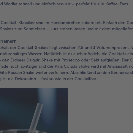
nd Wodka schnell und einfach serviert – perfekt für alle Kaffee-Fans.
s
 Cocktail-Klassiker sind im Handumdrehen zubereitet: Einfach den Cockt
 Shakes zum Schmelzen – kurz stehen lassen und mit dem mitgeliefert
rfeinern
halt der Cocktail-Shakes liegt zwischen 2,5 und 3 Volumenprozent. W
nsäurehaltiges Wasser. Natürlich ist es auch möglich, die Cocktails ei
e den Erdbeer Daiquiri Shake mit Prosecco oder Sekt aufgießen. Der C
ade noch spritziger und der Piña Colada Shake wird mit Ananassaft n
ite Russian Shake weiter verfeinern. Abschließend an den Becherrand
g ist die Dekoration – fast so wie in der Cocktailbar.