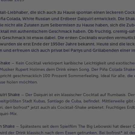
ktail-Liebhaber, die sich auch zu Hause spontan einen leckeren Cock
iña Colada, White Russian und Erdbeer Daiquiri entwickelt. Die Shakes
die nicht alle Zutaten zum Selbermixen zu Hause haben, sich die Zu
tail mit authentischem Geschmack haben. Ob fruchtig, cremig-sahnig 
n Geschmack ist etwas dabei. Die ersten Cocktails wurden vermutlich
wurden sie erst Ende der 1950er Jahre bekannt. Heute sind die lec
und erfreuen sich auch privat bei Partys und Grillabenden einer i
Shake
– Kein Cocktail verkörpert karibische Leichtigkeit und exotisc
Musiker Rupert Holmes dem Drink einen Song. Der Piña Colada Shake
richt geschmacklich 100 Prozent Sommerfeeling. Ideal für alle, die 
ause holen möchten.
uiri Shake
– Der Daiquiri ist ein klassischer Cocktail auf Rumbasis. De
eitgrößten Stadt Kubas, Santiago de Cuba, befindet. Mittlerweile gibt e
ri, den bofrost* jetzt auch als Cocktail-Shake anbietet: Fruchtiges
quiri-Mix.
n Shake
– Spätestens seit dem Spielfilm The Big Lebowski hat dieser 
wird der Drink klassisch nach dem Essen getrunken. Bei bofrost* ist 