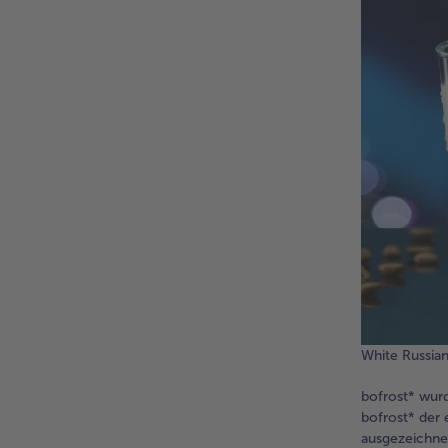
White Russian
bofrost* wurd
bofrost* der 
ausgezeichnet