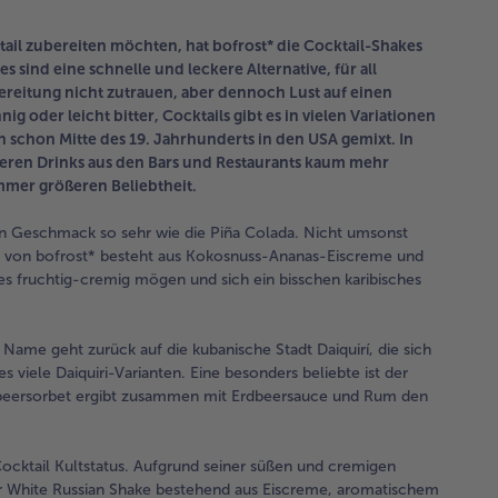
tail zubereiten möchten, hat bofrost* die Cocktail-Shakes
 sind eine schnelle und leckere Alternative, für all
bereitung nicht zutrauen, aber dennoch Lust auf einen
oder leicht bitter, Cocktails gibt es in vielen Variationen
 schon Mitte des 19. Jahrhunderts in den USA gemixt. In
keren Drinks aus den Bars und Restaurants kaum mehr
mmer größeren Beliebtheit.
hen Geschmack so sehr wie die Piña Colada. Nicht umsonst
 von bofrost* besteht aus Kokosnuss-Ananas-Eiscreme und
es fruchtig-cremig mögen und sich ein bisschen karibisches
r Name geht zurück auf die kubanische Stadt Daiquirí, die sich
s viele Daiquiri-Varianten. Eine besonders beliebte ist der
 Erdbeersorbet ergibt zusammen mit Erdbeersauce und Rum den
Cocktail Kultstatus. Aufgrund seiner süßen und cremigen
der White Russian Shake bestehend aus Eiscreme, aromatischem