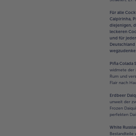
Für alle Coc
Caipirinha, P
diejenigen, 
leckeren Cock
und für jede
Deutschland 
wegzudenken 
Piña Colada 
widmete der 
Rum und versp
Flair nach H
Erdbeer Daiq
unweit der zw
Frozen Daiqui
perfekten Dai
White Russia
Bestandteile 