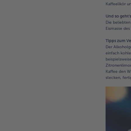
Kaffeelikör u
Und so geht‘
Die beliebten
Eismasse des
Tipps zum Ve
Der Alkoholge
einfach kohle
beispielsweis
Zitronenlimon
Kaffee den Wh
stecken, ferti