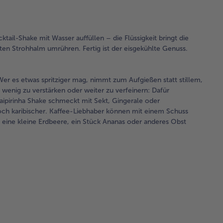
ail-Shake mit Wasser auffüllen – die Flüssigkeit bringt die
en Strohhalm umrühren. Fertig ist der eisgekühlte Genuss.
er es etwas spritziger mag, nimmt zum Aufgießen statt stillem,
n wenig zu verstärken oder weiter zu verfeinern: Dafür
aipirinha Shake schmeckt mit Sekt, Gingerale oder
och karibischer. Kaffee-Liebhaber können mit einem Schuss
 eine kleine Erdbeere, ein Stück Ananas oder anderes Obst